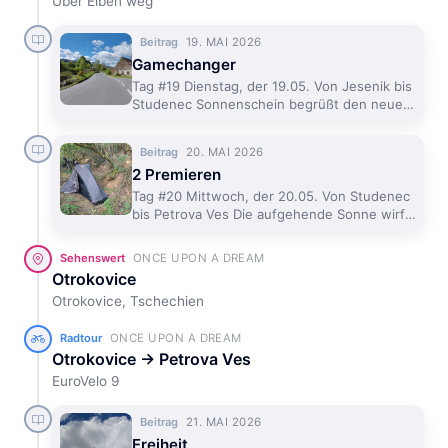
Über Eiben weg
19. MAI 2026
Beitrag
Gamechanger
Tag #19 Dienstag, der 19.05. Von Jesenik bis
Studenec Sonnenschein begrüßt den neuen
Tag. Ich hab gut geschlafen und kann
entspannt den Höhenmetern entgegen
20. MAI 2026
Beitrag
blicken, die mich heut
2 Premieren
Tag #20 Mittwoch, der 20.05. Von Studenec
bis Petrova Ves Die aufgehende Sonne wirft
ein rötliches Licht in meine Ansammlung
Bäume und während ich langsam aufwache
ONCE UPON A DREAM
Sehenswert
und auf dem Han
Otrokovice
Otrokovice, Tschechien
ONCE UPON A DREAM
Radtour
Otrokovice → Petrova Ves
EuroVelo 9
21. MAI 2026
Beitrag
Freiheit