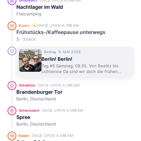
ONCE UPON A DREAM
Unterkunft
Nachtlager im Wald
Frei­camping
ONCE UPON A DREAM
Essen
~
Frühstücks-/Kaffeepause unterwegs
$ · Snack
9. MAI 2026
Beitrag
Berlin! Berlin!
Tag #9 Samstag, 09.05. Von Beelitz bis
Lichtenow Da sind wir doch die frühen
Würmer, die noch vor den Vögeln wach sind.
Okay ein Autofahrer sieht etwas verdutzt
ONCE UPON A DREAM
Attraktion
aus, als er
Brandenburger Tor
Berlin, Deutschland
ONCE UPON A DREAM
Sehenswert
Spree
Berlin, Deutschland
ONCE UPON A DREAM
Essen