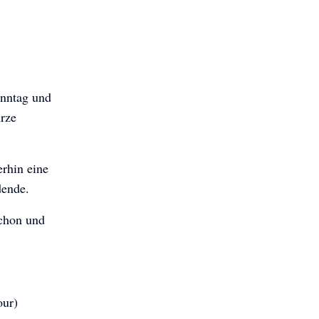
onntag und
urze
erhin eine
dende.
schon und
our)