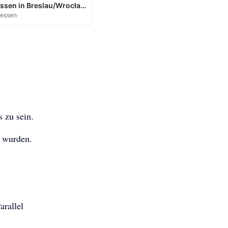
Abendessen in Breslau/Wrocław
dessen
 zu sein.
t wurden.
arallel