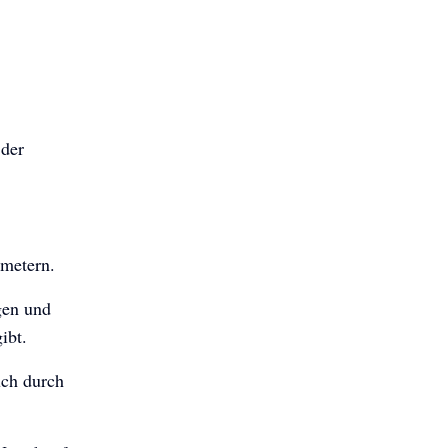
 der
ometern.
gen und
ibt.
uch durch