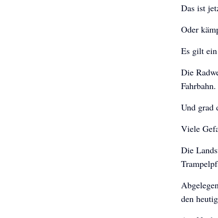
Das ist je
Oder kämp
Es gilt ei
Die Radwe
Fahrbahn.
Und grad 
Viele Gefa
Die Lands
Trampelpfa
Abgelegen
den heuti