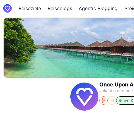
Reiseziele
Reiseblogs
Agentic Blogging
Prei
Once Upon A
vakantio.de/
once
Live
K