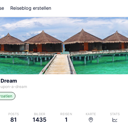
se
Reiseblog erstellen
 Dream
-upon-a-dream
roatien
POSTS
BILDER
REISEN
KARTE
STATS
81
1435
1