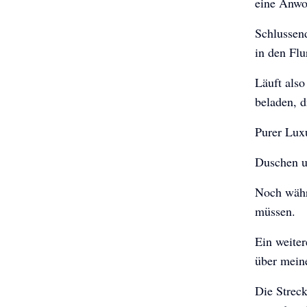
eine Anwo
Schlussend
in den Fl
Läuft also
beladen, d
Purer Lux
Duschen u
Noch währ
müssen.
Ein weite
über meine
Die Streck