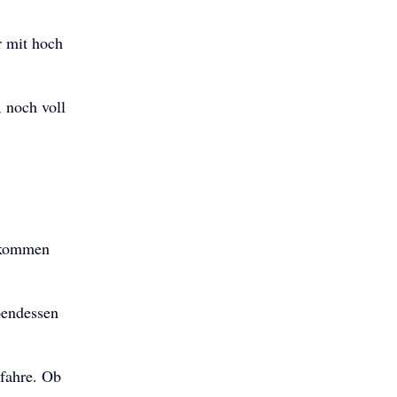
r mit hoch
 noch voll
r kommen
bendessen
 fahre. Ob