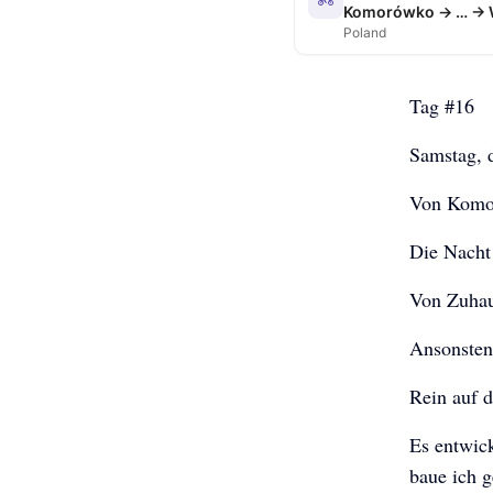
Komorówko → … → 
Poland
Tag #16
Samstag, 
Von Komor
Die Nacht 
Von Zuhau
Ansonsten 
Rein auf d
Es entwick
baue ich g