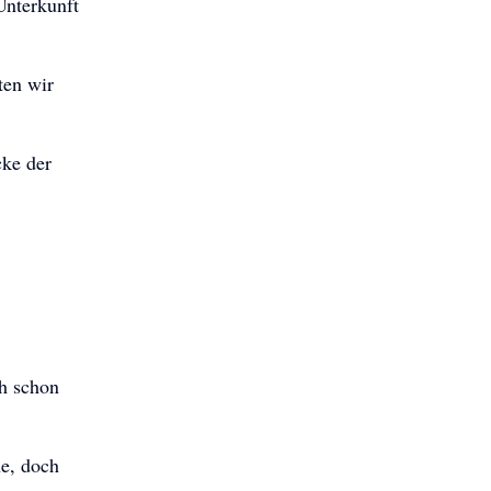
Unterkunft
ten wir
cke der
h schon
he, doch