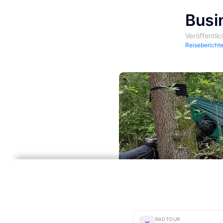
Busi
Veröffentli
Reisebericht
RADTOUR