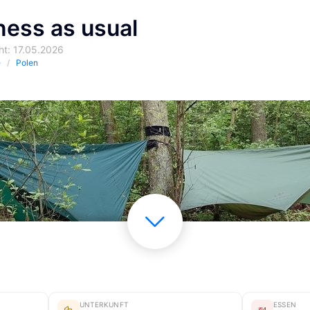
ness as usual
cht: 17.05.2026
e
Polen
UNTERKUNFT
ESSEN