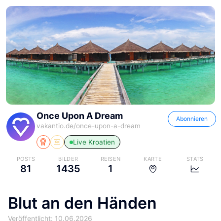
Once Upon A Dream
Abonnieren
vakantio.de/
once-upon-a-dream
Live
Kroatien
POSTS
BILDER
REISEN
KARTE
STATS
81
1435
1
Blut an den Händen
Veröffentlicht: 10.06.2026