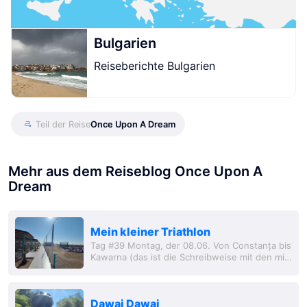
Bulgarien
Reiseberichte Bulgarien
Teil der Reise
Once Upon A Dream
Mehr aus dem Reiseblog Once Upon A
Dream
Mein kleiner Triathlon
Tag #39 Montag, der 08.06. Von Constanța bis
Kawarna (das ist die Schreibweise mit den mir
zur Verfügung stehenden Buchstaben ...und
so lässt es sich aussprechen)
Dawai Dawai