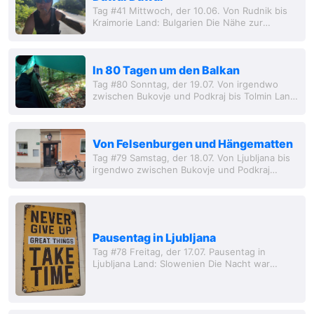
Tag #41 Mittwoch, der 10.06. Von Rudnik bis
Kraimorie Land: Bulgarien Die Nähe zur
Landstraße ist deutlich zu hören, bin ich doch
gelegentlich vom ein oder ande
In 80 Tagen um den Balkan
Tag #80 Sonntag, der 19.07. Von irgendwo
zwischen Bukovje und Podkraj bis Tolmin Land:
Slowenien Es war ein toller Plan mir einen
Wecker zu stellen. Den i
Von Felsenburgen und Hängematten
Tag #79 Samstag, der 18.07. Von Ljubljana bis
irgendwo zwischen Bukovje und Podkraj
[Anmrk.d.Red.: Die letzten Tage waren bewegt
durch das Festival und die anschließe
Pausentag in Ljubljana
Tag #78 Freitag, der 17.07. Pausentag in
Ljubljana Land: Slowenien Die Nacht war
unruhig und wieder einmal kurz. Das ist halt
der Nachteil von einem Mehrb