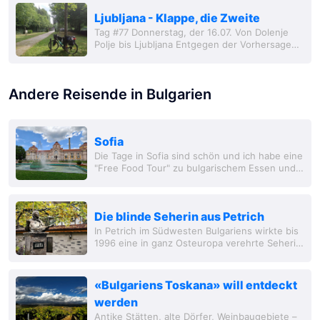
Ljubljana - Klappe, die Zweite
Tag #77 Donnerstag, der 16.07. Von Dolenje
Polje bis Ljubljana Entgegen der Vorhersage
ist der angekündigte Sturm ausgeblieben und
die Nacht war trocken. Zumind
Andere Reisende in Bulgarien
Sofia
Die Tage in Sofia sind schön und ich habe eine
"Free Food Tour" zu bulgarischem Essen und
die "Free Walking Tour" gemacht. Außerdem
waren wir mit Leuten aus dem Hostel Abends
in...
Die blinde Seherin aus Petrich
In Petrich im Südwesten Bulgariens wirkte bis
1996 eine in ganz Osteuropa verehrte Seherin,
Baba Wanga. Bis heute pilgern Menschen zu
ihren Wirkungsstätten.
«Bulgariens Toskana» will entdeckt
werden
Antike Stätten, alte Dörfer, Weinbaugebiete –