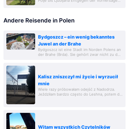
Polje bis Ljubljana Entgegen der Vorhersage
ist der angekündigte Sturm ausgeblieben und
die Nacht war trocken. Zumind
Andere Reisende in Polen
Bydgoszcz – ein wenig bekanntes
Juwel an der Brahe
Bydgoszcz ist eine Stadt im Norden Polens an
der Brahe (Brda). Sie gehört zwar nicht zu den
bekanntesten Reisezielen, doch schon ein
einziger Besuch genügt, um zu erkennen,
dass...
Kalisz zniszczył mi życie i wyrzucił
mnie
Wiele razy próbowałam odejść z Nadodrza.
Jeździłam bardzo często do Leshna, potem do
Kalisha potem do Opola i potem jak mnie już
niemal wszędzie dosyć mieli to wróciłam jak...
Witam wszystkich Czytelników