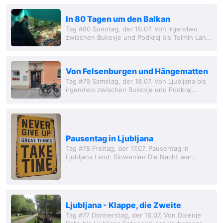
entspannt den Höhenmetern entgegen
blicken, die mich heut
In 80 Tagen um den Balkan
Tag #80 Sonntag, der 19.07. Von irgendwo
zwischen Bukovje und Podkraj bis Tolmin Land:
Slowenien Es war ein toller Plan mir einen
Wecker zu stellen. Den i
Von Felsenburgen und Hängematten
Tag #79 Samstag, der 18.07. Von Ljubljana bis
irgendwo zwischen Bukovje und Podkraj
[Anmrk.d.Red.: Die letzten Tage waren bewegt
durch das Festival und die anschließe
Pausentag in Ljubljana
Tag #78 Freitag, der 17.07. Pausentag in
Ljubljana Land: Slowenien Die Nacht war
unruhig und wieder einmal kurz. Das ist halt
der Nachteil von einem Mehrb
Ljubljana - Klappe, die Zweite
Tag #77 Donnerstag, der 16.07. Von Dolenje