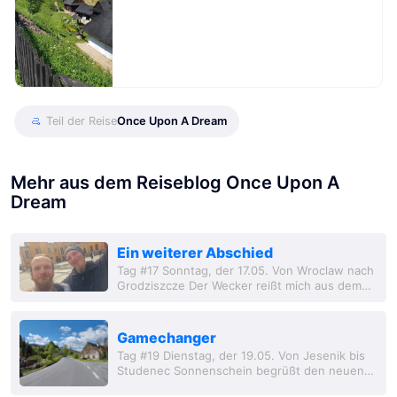
Teil der Reise
Once Upon A Dream
Mehr aus dem Reiseblog Once Upon A
Dream
Ein weiterer Abschied
Tag #17 Sonntag, der 17.05. Von Wroclaw nach
Grodziszcze Der Wecker reißt mich aus dem
Schlaf, da kann Dave nur müde drüber lächeln.
Oder ausgeschlafen und wach eben.
Gamechanger
Tag #19 Dienstag, der 19.05. Von Jesenik bis
Studenec Sonnenschein begrüßt den neuen
Tag. Ich hab gut geschlafen und kann