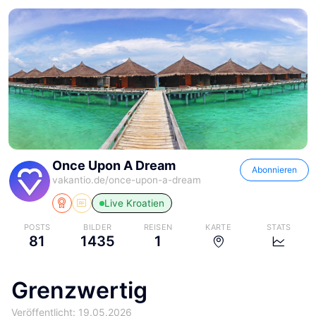
Once Upon A Dream
Abonnieren
vakantio.de/
once-upon-a-dream
Live
Kroatien
POSTS
BILDER
REISEN
KARTE
STATS
81
1435
1
Grenzwertig
Veröffentlicht: 19.05.2026