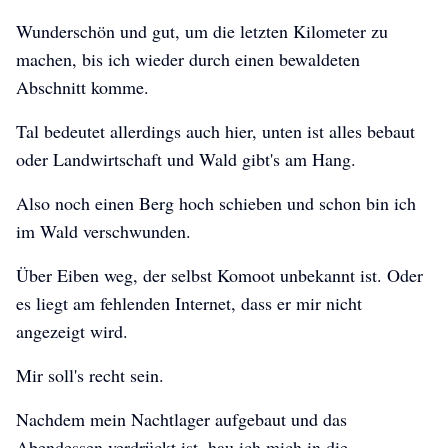
Wunderschön und gut, um die letzten Kilometer zu
machen, bis ich wieder durch einen bewaldeten
Abschnitt komme.
Once Upon A Dream
Once Upon A Dream
Once Upon A Dream
Tal bedeutet allerdings auch hier, unten ist alles bebaut
oder Landwirtschaft und Wald gibt's am Hang.
Also noch einen Berg hoch schieben und schon bin ich
im Wald verschwunden.
Über Eiben weg, der selbst Komoot unbekannt ist. Oder
es liegt am fehlenden Internet, dass er mir nicht
angezeigt wird.
Mir soll's recht sein.
Nachdem mein Nachtlager aufgebaut und das
Abendessen verdrückt ist, hau ich mich in die