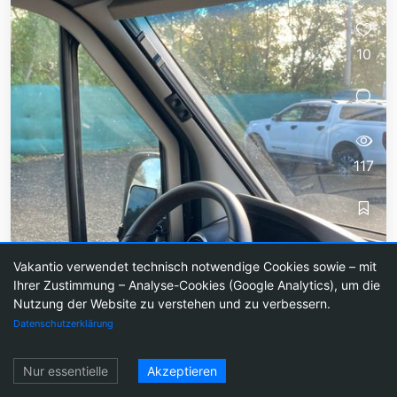
10
117
Brno - Belgrad
Vakantio verwendet technisch notwendige Cookies sowie – mit
Ihrer Zustimmung – Analyse-Cookies (Google Analytics), um die
Guten Morgen in Brno!In der Eishölle war es doch
Nutzung der Website zu verstehen und zu verbessern.
gar nicht so höllisch kalt. Und als ich die feudale
Datenschutzerklärung
Freitreppe gen Wohnzimmer herunterkam,
erwartete mich ein bestens gelaunter...
Einloggen
Nur essentielle
Akzeptieren