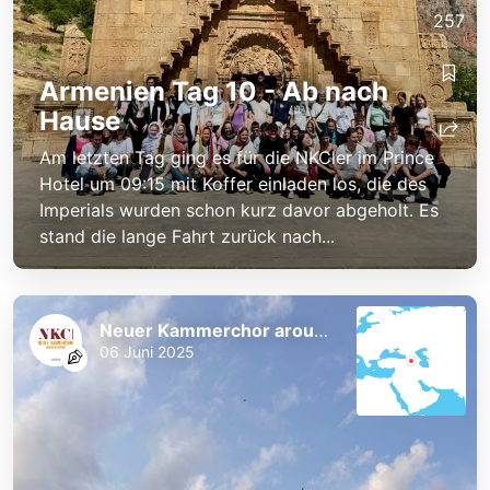
257
Armenien Tag 10 - Ab nach
Hause
Am letzten Tag ging es für die NKCler im Prince
Hotel um 09:15 mit Koffer einladen los, die des
Imperials wurden schon kurz davor abgeholt. Es
stand die lange Fahrt zurück nach...
Neuer Kammerchor around the World
06 Juni 2025