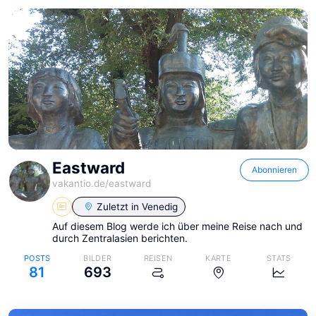
Eastward
Abonnieren
vakantio.de/
eastward
Zuletzt in
Venedig
Auf diesem Blog werde ich über meine Reise nach und
durch Zentralasien berichten.
POSTS
BILDER
REISEN
KARTE
STATS
81
693