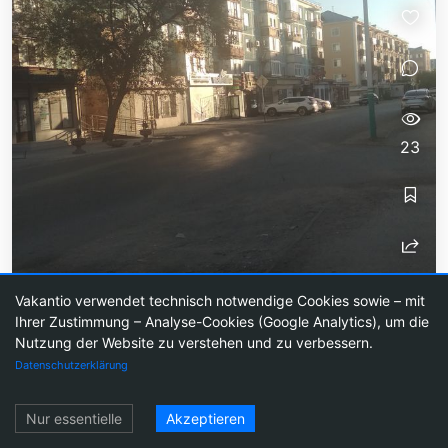
23
57. Etappe "Kyzylorda"
Vakantio verwendet technisch notwendige Cookies sowie – mit
Die Fahrt hierher verlief wieder reibungslos. Die
Ihrer Zustimmung – Analyse-Cookies (Google Analytics), um die
Nutzung der Website zu verstehen und zu verbessern.
Landschaft wechselte von landwirtschaftlichen
Datenschutzerklärung
Flächen zu Steppe und wieder zurück. Von der
Stadt habe nicht sehr viel...
Einloggen
Nur essentielle
Akzeptieren