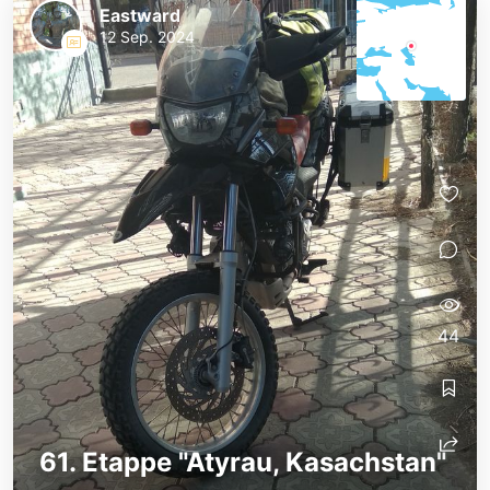
Eastward
12 Sep. 2024
44
61. Etappe "Atyrau, Kasachstan"