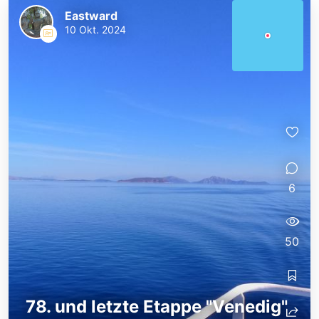
Eastward
10 Okt. 2024
6
50
78. und letzte Etappe "Venedig"