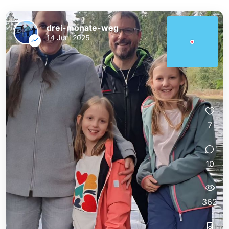
drei-monate-weg
14 Juni 2025
7
10
362