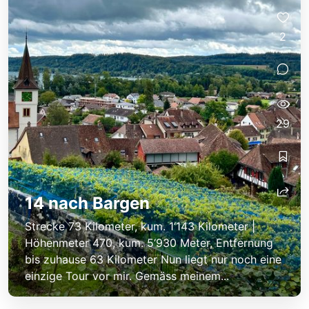
2
29
14 nach Bargen
Strecke 73 Kilometer, kum. 1‘143 Kilometer |
Höhenmeter 470, kum. 5‘930 Meter, Entfernung
bis zuhause 63 Kilometer Nun liegt nur noch eine
einzige Tour vor mir. Gemäss meinem...