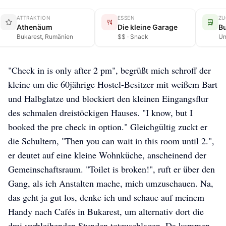
ATTRAKTION
ESSEN
ZU
Athenäum
Die kleine Garage
B
Bukarest, Rumänien
$$ · Snack
Un
"Check in is only after 2 pm", begrüßt mich schroff der
kleine um die 60jährige Hostel-Besitzer mit weißem Bart
und Halbglatze und blockiert den kleinen Eingangsflur
des schmalen dreistöckigen Hauses. "I know, but I
booked the pre check in option." Gleichgültig zuckt er
die Schultern, "Then you can wait in this room until 2.",
er deutet auf eine kleine Wohnküche, anscheinend der
Gemeinschaftsraum. "Toilet is broken!", ruft er über den
Gang, als ich Anstalten mache, mich umzuschauen. Na,
das geht ja gut los, denke ich und schaue auf meinem
Handy nach Cafés in Bukarest, um alternativ dort die
drei verbleibenden Stunden totzuschlagen. Da kommen