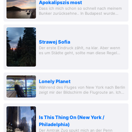
Apokalipszis most
Dass ich mich schon so schnell nach meinem
Bunker zurücksehne.. In Budapest wurde
gestern der diesjährige Hitzerekord erreicht
und mein bescheidenes Hotelzimmer hat
keine...
Strawej Sofia
Der erste Eindruck zählt, na klar. Aber wenn
es um Städte geht, sollte man diese Regel
eigentlich vergessen. Bahnhöfe, speziell
Busbahnhöfe, sind meistens ziemlich
hässlich....
Lonely Planet
Während des Fluges von New York nach Berlin
zeigt mir der Bildschirm die Flugroute an. Ich
zoome mit den Fingern über meine bereisten
Länder und muss an das Rainald Grebe Lied...
Is This Thing On (New York /
Philadelphia)
Der Amtrak Zug spukt mich an der Penn