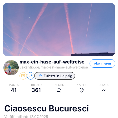
max-ein-hase-auf-weltreise
Abonnieren
vakantio.de/
max-ein-hase-auf-weltreise
Zuletzt in
Leipzig
POSTS
BILDER
REISEN
KARTE
STATS
41
361
Ciaosescu Bucuresci
Veröffentlicht: 12.07.2025