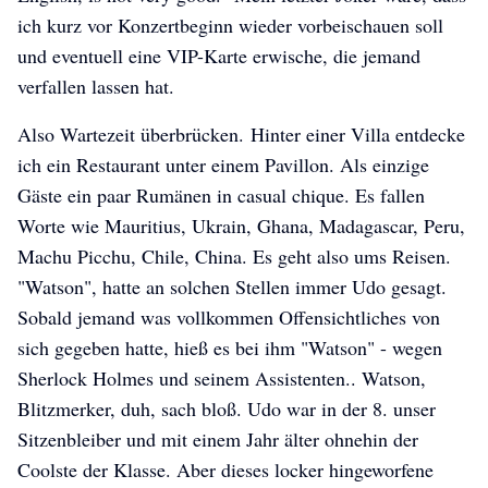
ich kurz vor Konzertbeginn wieder vorbeischauen soll
und eventuell eine VIP-Karte erwische, die jemand
verfallen lassen hat.
Also Wartezeit überbrücken. Hinter einer Villa entdecke
ich ein Restaurant unter einem Pavillon. Als einzige
Gäste ein paar Rumänen in casual chique. Es fallen
Worte wie Mauritius, Ukrain, Ghana, Madagascar, Peru,
Machu Picchu, Chile, China. Es geht also ums Reisen.
max-ein-hase-auf-weltreise
max-ein-hase-auf-weltreise
max-ein-hase-auf-weltreise
"Watson", hatte an solchen Stellen immer Udo gesagt.
Sobald jemand was vollkommen Offensichtliches von
sich gegeben hatte, hieß es bei ihm "Watson" - wegen
Sherlock Holmes und seinem Assistenten.. Watson,
Blitzmerker, duh, sach bloß. Udo war in der 8. unser
Sitzenbleiber und mit einem Jahr älter ohnehin der
Coolste der Klasse. Aber dieses locker hingeworfene