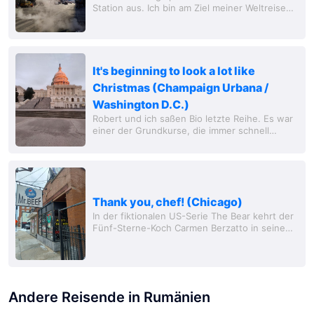
Station aus. Ich bin am Ziel meiner Weltreise
angekommen. Wenig war konkret, aber
Weihnachten in New York, the Big Apple, das
hatte ich mir...
It's beginning to look a lot like
Christmas (Champaign Urbana /
Washington D.C.)
Robert und ich saßen Bio letzte Reihe. Es war
einer der Grundkurse, die immer schnell
verflogen, weil wir uns mit schlechten Witzen
und Kommentaren die Zeit vertreiben
konnten....
Thank you, chef! (Chicago)
In der fiktionalen US-Serie The Bear kehrt der
Fünf-Sterne-Koch Carmen Berzatto in seine
Heimat Chicago zurück, um den Sandwich-
Laden seines verstorbenen Bruders vor dem
Bankrott...
Andere Reisende in Rumänien