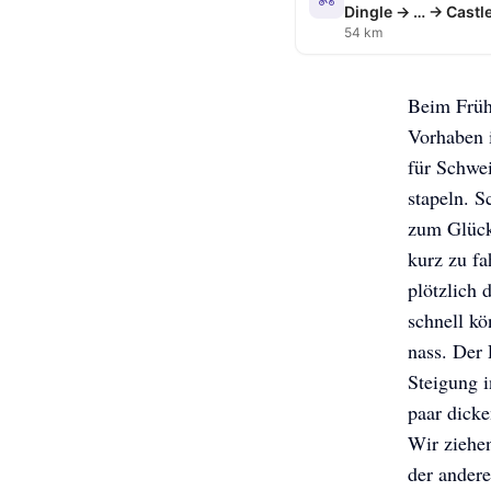
Dingle → … → Castl
54 km
Beim Frühs
Vorhaben i
für Schwei
stapeln. S
zum Glück 
kurz zu f
plötzlich 
schnell kö
nass. Der 
Steigung 
paar dicke
Wir ziehen
der andere