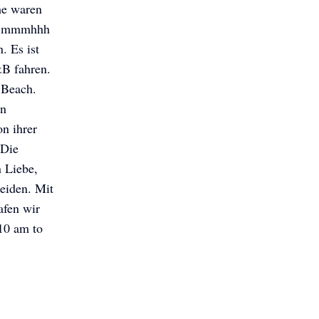
he waren
....mmmhhh
. Es ist
&B fahren.
 Beach.
en
n ihrer
 Die
 Liebe,
Beiden. Mit
afen wir
 10 am to