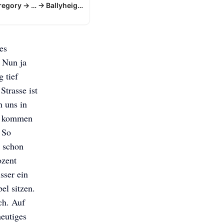
Castlegregory → … → Ballyheigue
es
. Nun ja
g tief
Strasse ist
n uns in
he kommen
 So
h schon
ozent
sser ein
el sitzen.
ch. Auf
heutiges