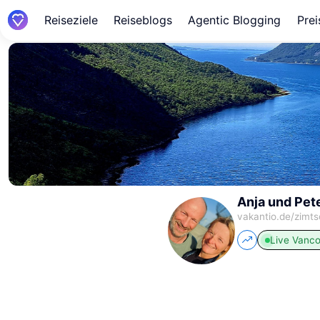
Reiseziele
Reiseblogs
Agentic Blogging
Prei
Anja und Pet
vakantio.de/
zimts
Live
Vanco