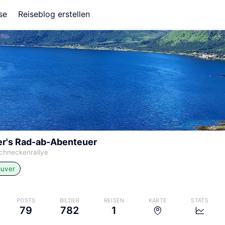
se
Reiseblog erstellen
er's Rad-ab-Abenteuer
chneckenrallye
uver
POSTS
BILDER
REISEN
KARTE
STATS
79
782
1