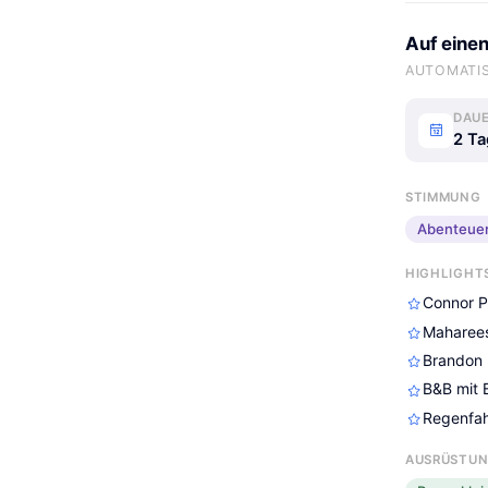
Auf einen
AUTOMATIS
DAU
2 Ta
STIMMUNG
Abenteuer
HIGHLIGHT
Connor P
Maharees
Brandon
B&B mit 
Regenfah
AUSRÜSTU