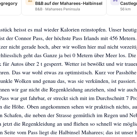
egregory
B&B auf der Maharees-Halbinsel
B&B · Maharees Peninsula
56 km
tück heisst es mal wieder Kalorien reinstopfen. Unser heutig
st der Connor Pass, der höchste Pass Irlands mit 456 Metern
zer nicht gerade hoch, aber wir wollen hier mal nicht vorzeiti
chliesslich geht das Ganze ja bei 0 Metern über Meer los. Die 
für Autos über 2 t gesperrt. Wetter ist bewölkt und wir traue
ahren. Das war wohl etwas zu optimistisch. Kurz vor Passhö
dunkle Wolken und genau das, was sie verkünden, ist passiert.
nnen wir gar nicht die Regenkleidung anziehen, sind wir auc
Pass war gut fahrbar, er streckt sich mit im Durchschnitt 7 Pr
in die Höhe. Oben angekommen sehen wir praktisch nichts, au
n Schafen, die neben der Strasse gemütlich im Regen und Neb
 jetzt die Regenkleidung an und fliehen so schnell wie mögli
n Seite vom Pass liegt die Halbinsel Maharees; das ist unser 