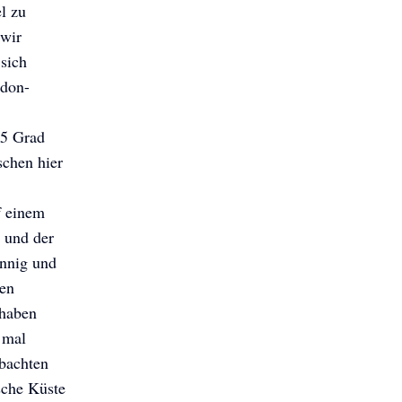
l zu
 wir
 sich
ndon-
15 Grad
schen hier
f einem
 und der
onnig und
len
 haben
 mal
bachten
sche Küste