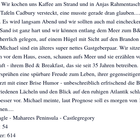
 Wir kochen uns Kaffee am Strand und in Anjas Rahmentasc
! Tafeln Cadbury versteckt, eine musste gerade dran glauben
. Es wird langsam Abend und wir sollten auch mal einchecken
 Sand ist ganz hart und wir können entlang dem Meer zum B
 herrlich gelegen, auf einem Hügel mit Sicht auf den Brandon
ichael sind ein älteres super nettes Gastgeberpaar. Wir sitz
 vor dem Haus, essen, schauen aufs Meer und sie erzählen vo
ft - ihrem Bed & Breakfast, das sie seit 35 Jahren betreiben.
sprühen eine spürbare Freude zum Leben, ihrer gegenseitigen
rzt mit einer Brise Humor - unbeschreiblich erfrischend die 
iedenen Lächeln und den Blick auf den ruhigen Atlantik schl
besser vor. Michael meinte, laut Prognose soll es morgen von
en....
gle - Maharees Peninsula - Castlegregory
: 54
Anja und Peter's Rad-ab-Abenteuer
Anja und Peter's Rad-ab-Abenteuer
Anja und Peter's Rad-ab-Abenteuer
r: 614