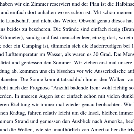
 haben wir ein Zimmer reserviert und der Plan ist die Halbinse
und einfach dort anhalten wo es schön ist. Mit schön meinen
die Landschaft und nicht das Wetter. Obwohl genau dieses hat
uns beides zu bescheren. Die Strände sind einfach riesig (Bra
ilometer), sandig und fast menschenleer, einzig dort, wo ein
k oder ein Camping ist, tümmeln sich die Badefreudigen bei 
nd Lufttemperatur im Wasser, als wären es 30 Grad. Die Men
härtet und geniessen den Sommer. Wir ziehen erst mal unsere
dung ab, kommen uns ein bisschen vor wie Ausserirdische au
planeten. Die Sonne kommt tatsächlich hinter den Wolken vor
icht nach der Prognose "Anzahl badende Iren: wohl richtig s
erden. In unseren Augen ist er einfach schön mit vielen dunk
eren Richtung wir immer mal wieder genau beobachten. Wir
nen Radtag, fahren relativ leicht um die Insel, bleiben immer
 einem Strand und geniessen den Ausblick nach Amerika, beo
und die Wellen, wie sie unaufhörlich von Amerika her die iri