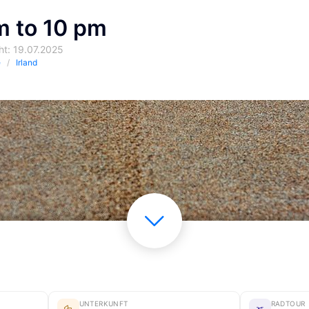
m to 10 pm
cht: 19.07.2025
e
Irland
UNTERKUNFT
RADTOUR