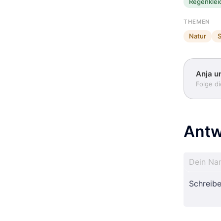
Regenklei
THEMEN
Natur
S
Anja u
Folge d
Antw