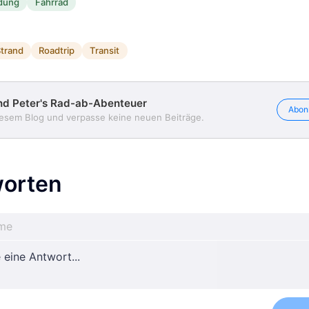
dung
Fahrrad
trand
Roadtrip
Transit
nd Peter's Rad-ab-Abenteuer
Abon
iesem Blog und verpasse keine neuen Beiträge.
orten