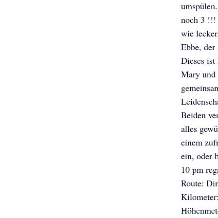
umspülen.
noch 3 !!
wie lecker
Ebbe, der
Dieses ist
Mary und M
gemeinsam
Leidenscha
Beiden ver
alles gewü
einem zufr
ein, oder 
10 pm regn
Route: Din
Kilometer
Höhenmete