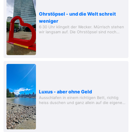
Ohrstöpsel - und die Welt schreit
weniger
6:30 Uhr klingelt der Wecker. Mürrisch stehen
wir langsam auf. Die Ohrstöpsel sind noch
immer drin bei Anja. Ohne die wäre es mit dem
Zug nicht auszuhalten gewesen. Vielleicht...
Luxus - aber ohne Geld
Ausschlafen in einem richtigen Bett, richtig
heiss duschen und ganz allein auf die eigene
Toilette - das ist schon Luxus, den man beim
Camping nicht hat und es einem in einem...