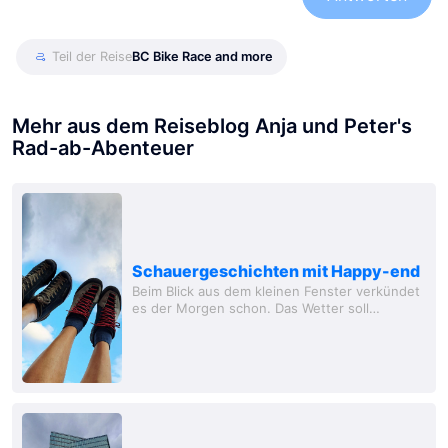
Teil der Reise
BC Bike Race and more
Mehr aus dem Reiseblog Anja und Peter's
Rad-ab-Abenteuer
Schauergeschichten mit Happy-end
Beim Blick aus dem kleinen Fenster verkündet
es der Morgen schon. Das Wetter soll
schlechter werden und es hält sich auch dran.
Dunkle Wolken ziehen vorbei, keine Sonne
mehr....