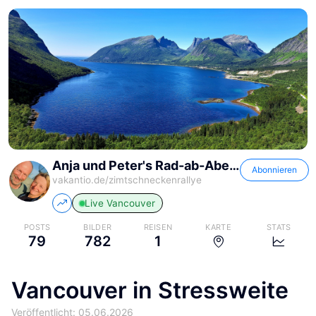
Anja und Peter's Rad-ab-Abenteuer
Abonnieren
vakantio.de/
zimtschneckenrallye
Live
Vancouver
POSTS
BILDER
REISEN
KARTE
STATS
79
782
1
Vancouver in Stressweite
Veröffentlicht: 05.06.2026