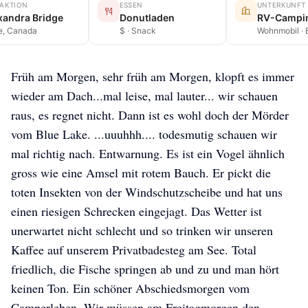
RAKTION
ESSEN
UNTERKUNFT
xandra Bridge
Donutladen
RV-Campin
e, Canada
$ · Snack
Wohnmobil · 
Früh am Morgen, sehr früh am Morgen, klopft es immer
wieder am Dach...mal leise, mal lauter... wir schauen
raus, es regnet nicht. Dann ist es wohl doch der Mörder
vom Blue Lake. ...uuuhhh.... todesmutig schauen wir
mal richtig nach. Entwarnung. Es ist ein Vogel ähnlich
gross wie eine Amsel mit rotem Bauch. Er pickt die
toten Insekten von der Windschutzscheibe und hat uns
einen riesigen Schrecken eingejagt. Das Wetter ist
unerwartet nicht schlecht und so trinken wir unseren
Kaffee auf unserem Privatbadesteg am See. Total
friedlich, die Fische springen ab und zu und man hört
keinen Ton. Ein schöner Abschiedsmorgen vom
Camperleben. Wir müssen am Freitagmorgen den