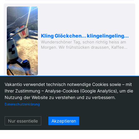
Kling Glöckchen... klingelingeling...
Wunderschöner Tag, schon richtig heiss am
Morgen. Wir frühstücken draussen, Kaffee
und Bagels, Vogelgezwitscher - was braucht
man (frau) mehr? Erstmal mehr Kaffee und
dann...
Vakantio verwendet technisch notwendige Cookies sowie – mit
Ihrer Zustimmung – Analyse-Cookies (Google Analytics), um die
Nutzung der Website zu verstehen und zu verbessern.
1
13
Datenschutzerklärung
Planlos geplant
Einloggen
Wieder ein wunderschöner Morgen mit
Nur essentielle
Akzeptieren
blauem Himmel und Sonnenschein über der
Bucht von Squamish. Wie haben wir das nur
verdient? Haben wir wahrscheinlich :) Unser