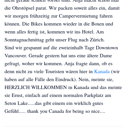
die Ohrstöpsel parat. Wir packen soweit alles ein, damit
wir morgen frühzeitig zur Campervermietung fahren
können. Die Bikes kommen wieder in die Boxen und
wenn alles fertig ist, kommen wir ins Hotel. Am
Sonntagnachmittag geht unser Flug nach Zürich.
Sind wir gespannt auf die zweieinhalb Tage Downtown
Anja und Peter's Rad-ab-Abenteuer
Anja und Peter's Rad-ab-Abenteuer
Anja und Peter's Rad-ab-Abenteuer
Vancouver. Gerade gestern hat uns eine ältere Dame
gefragt, woher wir kommen. Anja fragte dann, ob es
denn nicht zu viele Touristen wären hier in
Kanada
(wir
haben auf alle Fälle den Eindruck). Nein, meinte sie,
HERZLICH WILLKOMMEN in Kanada und das meinte
sie Ernst, einfach auf einem normalen Parkplatz am
Seton Lake.....das gibt einem ein wirklich gutes
Gefühl..... thank you Canada for being so nice....