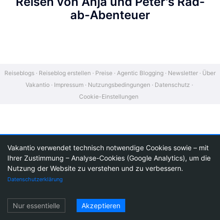
Reisen von Anja und Peter's Rad-
ab-Abenteuer
BC Bike Race and more
Live
Reiseblogs
Reiseblog erstellen
Preise
Agentic Blogging
Newsletter
Über
Vakantio
Impressum
Nutzungsbedingungen
Datenschutz
Cookie-Einstellungen
Vakantio verwendet technisch notwendige Cookies sowie – mit
Ihrer Zustimmung – Analyse-Cookies (Google Analytics), um die
Nutzung der Website zu verstehen und zu verbessern.
Datenschutzerklärung
Einloggen
Nur essentielle
Akzeptieren