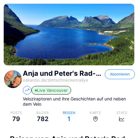
Anja und Peter's Rad-ab-Abenteuer
Abonnieren
vakantio.de/
zimtschneckenrallye
Live
Vancouver
Veloziraptoren und ihre Geschichten auf und neben
dem Velo
POSTS
BILDER
REISEN
KARTE
STATS
79
782
1
Anja und Peter's Rad-ab-Abenteuer
Anja und Peter's Rad-ab-Abenteuer