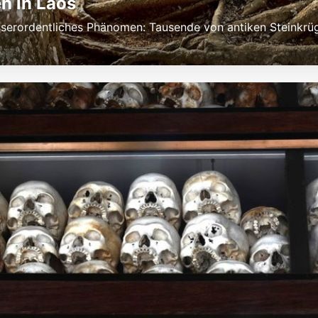
n in Laos
ausserordentliches Phänomen: Tausende von antiken Steinkr