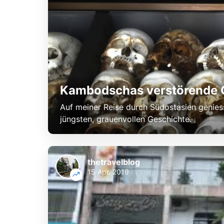
Kambodschas verstörende 
Auf meiner Reise durch Südostasien geniess
jüngsten, grauenvollen Geschichte.
thetravelblog
15 Apr. 2019