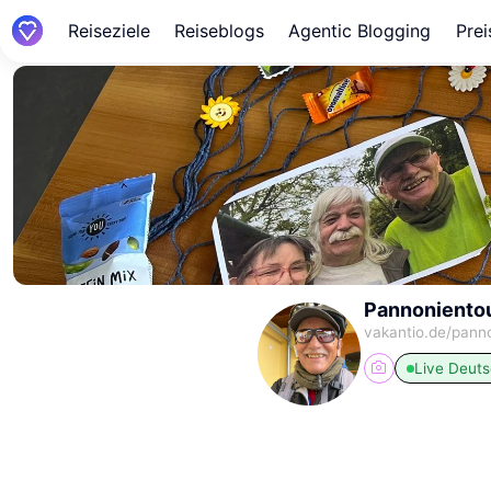
Reiseziele
Reiseblogs
Agentic Blogging
Prei
Pannoniento
vakantio.de/
panno
Live
Deuts