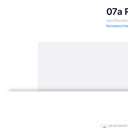
07a 
Veröffentli
Reisebericht
SEHENSWER