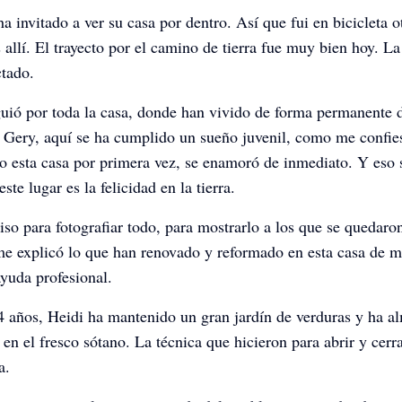
a invitado a ver su casa por dentro. Así que fui en bicicleta o
 allí. El trayecto por el camino de tierra fue muy bien hoy. La 
tado.
uió por toda la casa, donde han vivido de forma permanente 
 Gery, aquí se ha cumplido un sueño juvenil, como me confie
 esta casa por primera vez, se enamoró de inmediato. Y eso 
este lugar es la felicidad en la tierra.
so para fotografiar todo, para mostrarlo a los que se quedaro
e explicó lo que han renovado y reformado en esta casa de m
yuda profesional.
4 años, Heidi ha mantenido un gran jardín de verduras y ha 
 en el fresco sótano. La técnica que hicieron para abrir y cer
a.