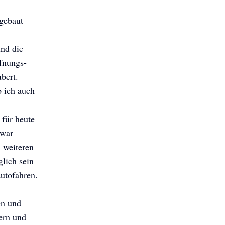
mgebaut
nd die
fnungs-
ubert.
 ich auch
 für heute
 war
 weiteren
lich sein
Autofahren.
en und
ern und