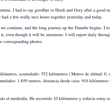
ntime, I had to say goodbye to Heidi and Gery after a good m
 had a few really nice hours together yesterday and today.
we continue, and the long journey up the Danube begins. I l
 it, even though it will be strenuous. I will report daily throug
de corresponding photos.
ilómetros, acumulado: 552 kilómetros | Metros de altitud: 0, 
umulados: 1.659 metros, distancia desde casa: 910 kilómetros 
do el mediodía. He recorrido 10 kilómetros y todavía estoy 