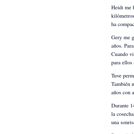
Heidi me h
kilómetros
ha compac
Gery me g
años. Para
Cuando vio
para ellos 
Tuve permi
También m
años con a
Durante 1
la cosecha
una sonris