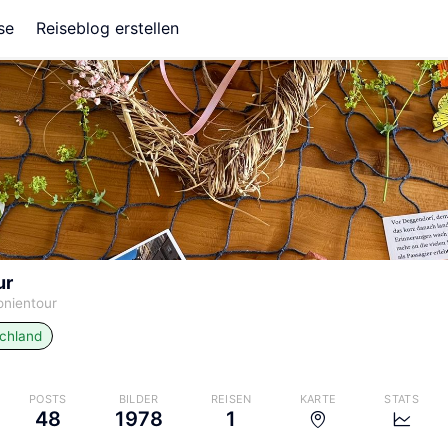
se
Reiseblog erstellen
ur
nientour
chland
POSTS
BILDER
REISEN
KARTE
STATS
48
1978
1