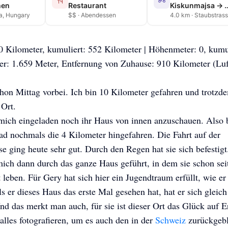
hen
Restaurant
Kiskunmajsa → …
a, Hungary
$$ · Abendessen
4.0 km · Staubstras
0 Kilometer, kumuliert: 552 Kilometer | Höhenmeter: 0, kumu
r: 1.659 Meter, Entfernung von Zuhause: 910 Kilometer (Luft
schon Mittag vorbei. Ich bin 10 Kilometer gefahren und trotz
 Ort.
mich eingeladen noch ihr Haus von innen anzuschauen. Also b
d nochmals die 4 Kilometer hingefahren. Die Fahrt auf der
se ging heute sehr gut. Durch den Regen hat sie sich befestig
ich dann durch das ganze Haus geführt, in dem sie schon sei
t leben. Für Gery hat sich hier ein Jugendtraum erfüllt, wie er
ls er dieses Haus das erste Mal gesehen hat, hat er sich gleich
Und das merkt man auch, für sie ist dieser Ort das Glück auf 
 alles fotografieren, um es auch den in der
Schweiz
zurückgebl