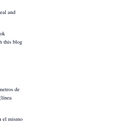
eal and
ook
h this blog
metros de
(línea
en el mismo