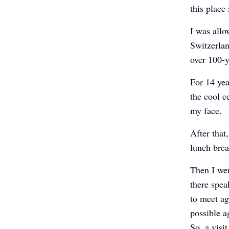
this place
I was allo
Switzerlan
over 100-y
For 14 yea
the cool 
my face.
After that
lunch brea
Then I wen
there spea
to meet ag
possible a
So, a visi