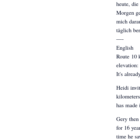
heute, di
Morgen geh
mich darau
täglich be
—-
English
Route 10 k
elevation:
It's alrea
Heidi invi
kilometers
has made i
Gery then 
for 16 yea
time he sa