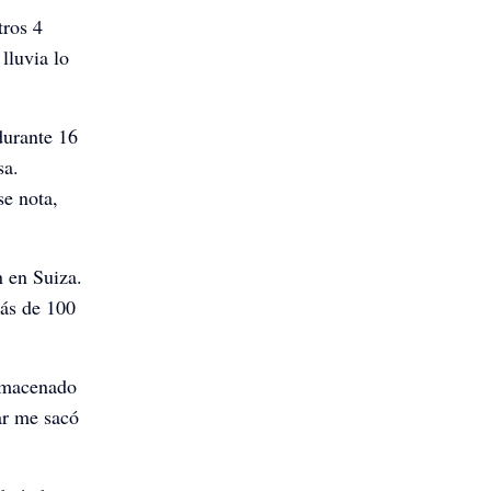
tros 4
lluvia lo
durante 16
sa.
se nota,
n en Suiza.
ás de 100
almacenado
rar me sacó