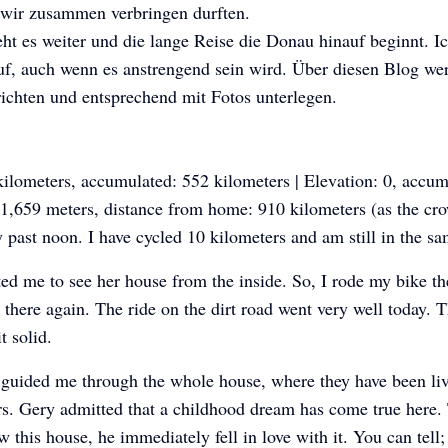
e wir zusammen verbringen durften.
t es weiter und die lange Reise die Donau hinauf beginnt. Ic
f, auch wenn es anstrengend sein wird. Über diesen Blog we
richten und entsprechend mit Fotos unterlegen.
ilometers, accumulated: 552 kilometers | Elevation: 0, accu
 1,659 meters, distance from home: 910 kilometers (as the crow
dy past noon. I have cycled 10 kilometers and am still in the s
ted me to see her house from the inside. So, I rode my bike th
 there again. The ride on the dirt road went very well today. T
t solid.
guided me through the whole house, where they have been liv
rs. Gery admitted that a childhood dream has come true here. 
Pannonientour
Pannonientour
Pannonientour
w this house, he immediately fell in love with it. You can tell;