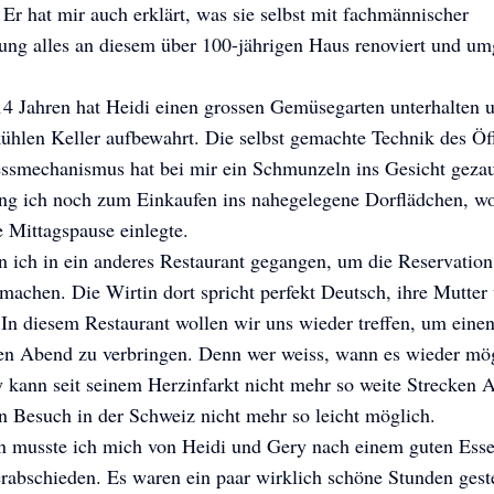
 Er hat mir auch erklärt, was sie selbst mit fachmännischer
ung alles an diesem über 100-jährigen Haus renoviert und u
4 Jahren hat Heidi einen grossen Gemüsegarten unterhalten u
ühlen Keller aufbewahrt. Die selbst gemachte Technik des Öf
essmechanismus hat bei mir ein Schmunzeln ins Gesicht geza
ng ich noch zum Einkaufen ins nahegelegene Dorflädchen, wo
e Mittagspause einlegte.
 ich in ein anderes Restaurant gegangen, um die Reservation
achen. Die Wirtin dort spricht perfekt Deutsch, ihre Mutter
In diesem Restaurant wollen wir uns wieder treffen, um einen
en Abend zu verbringen. Denn wer weiss, wann es wieder mög
 kann seit seinem Herzinfarkt nicht mehr so weite Strecken 
in Besuch in der Schweiz nicht mehr so leicht möglich.
n musste ich mich von Heidi und Gery nach einem guten Ess
rabschieden. Es waren ein paar wirklich schöne Stunden gest