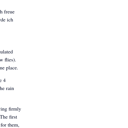
h freue
rde ich
mulated
 flies).
ame place.
0:18
e 4
he rain
ing firmly
The first
 for them,