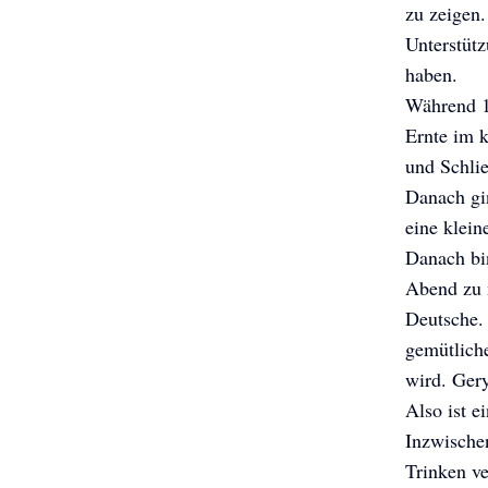
zu zeigen.
Unterstütz
haben.
Während 1
Ernte im k
und Schli
Danach gi
eine klein
Danach bin
Abend zu m
Deutsche. 
gemütlich
wird. Gery
Also ist e
Inzwische
Trinken ve