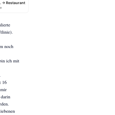
 → Restaurant
se
lierte
linie).
dem noch
in ich mit
t.
t 16
 mir
 darin
Erden.
iebenen