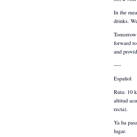
In the mea
drinks. We
Tomorrow 
forward to
and provi
—-
Español
Ruta: 10 k
altitud ac
recta).
Ya ha pasa
lugar.