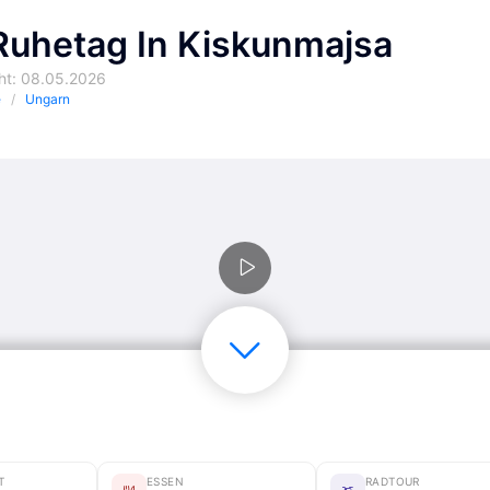
Ruhetag In Kiskunmajsa
cht: 08.05.2026
e
Ungarn
T
ESSEN
RADTOUR