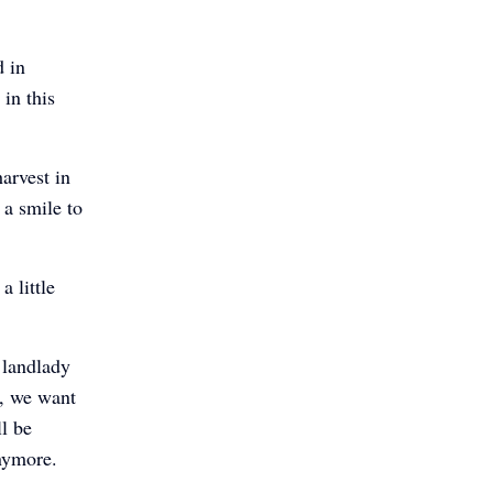
d in
in this
arvest in
a smile to
a little
 landlady
t, we want
l be
anymore.