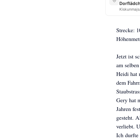
Dorflädc
Kiskunmajs
Strecke: 1
Höhenmete
Jetzt ist 
am selben
Heidi hat 
dem Fahrra
Staubstras
Gery hat m
Jahren fes
gesteht. A
verliebt. 
Ich durfte