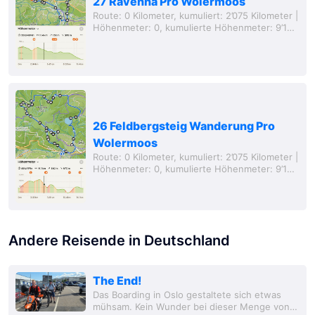
27 Ravenna Pro Wolermoos
Route: 0 Kilometer, kumuliert: 2’075 Kilometer |
Höhenmeter: 0, kumulierte Höhenmeter: 9’149
Meter, Entfernung von zu Hause: 75 Kilometer
(Luftlinie) Vor dem Wandern mussten wir...
26 Feldbergsteig Wanderung Pro
Wolermoos
Route: 0 Kilometer, kumuliert: 2’075 Kilometer |
Höhenmeter: 0, kumulierte Höhenmeter: 9’149
Meter, Entfernung von zu Hause: 75 Kilometer
(Luftlinie) Heute war es endlich...
Andere Reisende in Deutschland
The End!
Das Boarding in Oslo gestaltete sich etwas
mühsam. Kein Wunder bei dieser Menge von