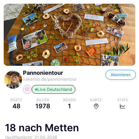
Pannonientour
Abonnieren
vakantio.de/
pannonientour
Live
Deutschland
POSTS
BILDER
REISEN
KARTE
STATS
48
1978
1
18 nach Metten
Veröffentlicht: 21.05.2026