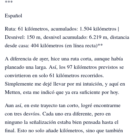
***
Español
Ruta: 61 kilómetros, acumulados: 1.504 kilómetros |
Desnivel: 150 m, desnivel acumulado: 6.219 m, distancia
desde casa: 404 kilómetros (en línea recta)**
A diferencia de ayer, hice una ruta corta, aunque había
planeado una larga. Así, los 97 kilómetros previstos se
convirtieron en solo 61 kilómetros recorridos.
Simplemente me dejé llevar por mi intuición, y aquí en
Metten, esta me indicó que ya era suficiente por hoy.
Aun así, en este trayecto tan corto, logré encontrarme
con tres desvíos. Cada uno era diferente, pero en
ninguno la señalización estaba bien pensada hasta el
Pannonientour
Pannonientour
Pannonientour
final. Esto no solo añade kilómetros, sino que también