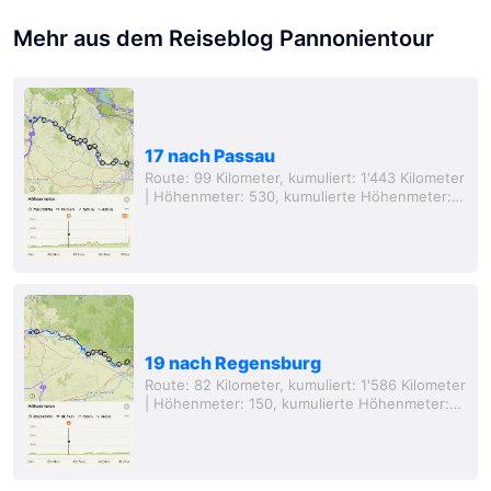
Mehr aus dem Reiseblog Pannonientour
17 nach Passau
Route: 99 Kilometer, kumuliert: 1'443 Kilometer
| Höhenmeter: 530, kumulierte Höhenmeter:
6'069 Meter, Entfernung von zu Hause: 426
Kilometer (Luftlinie) Das eigentliche Ziel der...
0:17
19 nach Regensburg
Route: 82 Kilometer, kumuliert: 1'586 Kilometer
| Höhenmeter: 150, kumulierte Höhenmeter:
6'379 Meter, Entfernung von zu Hause: 361
Kilometer (Luftlinie) Ich war schon in vielen...