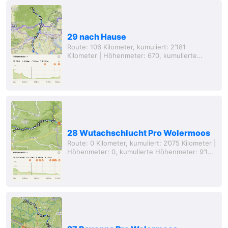
29 nach Hause
Route: 106 Kilometer, kumuliert: 2’181
Kilometer | Höhenmeter: 670, kumulierte
Höhenmeter: 9’819 Meter, Entfernung von zu
Hause: 0 Kilometer (Luftlinie) „Du hast dein
Ziel...
28 Wutachschlucht Pro Wolermoos
Route: 0 Kilometer, kumuliert: 2’075 Kilometer |
Höhenmeter: 0, kumulierte Höhenmeter: 9’149
Meter, Entfernung von zu Hause: 75 Kilometer
(Luftlinie) Nun sitze ich da