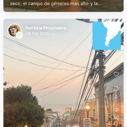
seco, el campo de géiseres más alto y la...
horsewithnoname
09 feb 2025
2
50