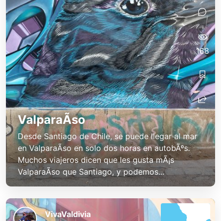
168
ValparaÃ­so
Desde Santiago de Chile, se puede llegar al mar
en ValparaÃ­so en solo dos horas en autobÃºs.
Muchos viajeros dicen que les gusta mÃ¡s
ValparaÃ­so que Santiago, y podemos...
VivaValdivia