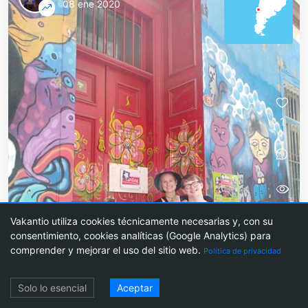
08 ene 2020
1
668
Vakantio utiliza cookies técnicamente necesarias y, con su
consentimiento, cookies analíticas (Google Analytics) para
comprender y mejorar el uso del sitio web.
Política de privacidad
Acceso
Silvester en Chile con chilenos
Solo lo esencial
Aceptar