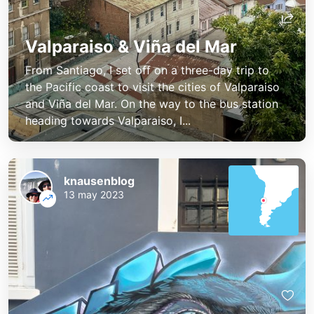
Valparaiso & Viña del Mar
From Santiago, I set off on a three-day trip to
the Pacific coast to visit the cities of Valparaiso
and Viña del Mar. On the way to the bus station
heading towards Valparaiso, I...
knausenblog
13 may 2023