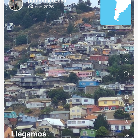
patagonien_cpa
04 ene 2026
3
1
21
Llegamos