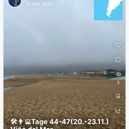
23 Nov. 2025
3
🛠️👨‍💻Tage 44-47(20.-23.11.)