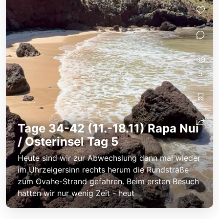
5
Tage 34-42 (11.-18.11) Rapa Nui
/ Osterinsel Tag 5
Heute sind wir zur Abwechslung dann mal wieder
im Uhrzeigersinn rechts herum die Rundstraße
zum Ovahe-Strand gefahren. Beim ersten Besuch
hatten wir nur wenig Zeit - heut