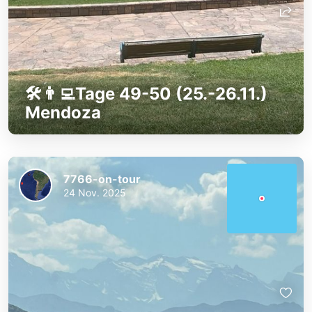
🛠️👨‍💻Tage 49-50 (25.-26.11.)
Mendoza
7766-on-tour
24 Nov. 2025