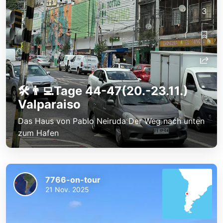
3
🛠️👨‍💻Tage 44-47(20.-23.11.)
Valparaiso
Das Haus von Pablo Neiruda Der Weg nach unten
zum Hafen
7766-on-tour
21 Nov. 2025