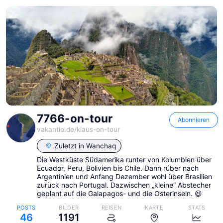
7766-on-tour
Abonnieren
vakantio.de/
klaus-on-tour
Zuletzt in
Wanchaq
Die Westküste Südamerika runter von Kolumbien über
Ecuador, Peru, Bolivien bis Chile. Dann rüber nach
Argentinien und Anfang Dezember wohl über Brasilien
zurück nach Portugal. Dazwischen „kleine“ Abstecher
geplant auf die Galapagos- und die Osterinseln. 😆
POSTS
BILDER
REISEN
KARTE
STATS
46
1191