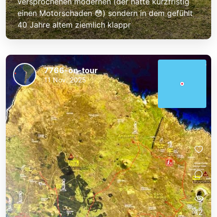
versprochenen modernen (der hatte kurzfristig
einen Motorschaden 😳) sondern in dem gefühlt
40 Jahre altem ziemlich klappr
7766-on-tour
11 Nov. 2025
12