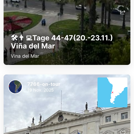
🛠️👨‍💻Tage 44-47(20.-23.11.)
Viña del Mar
Vina del Mar
7766-on-tour
19 Nov. 2025