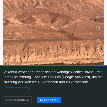
2
Vakantio verwendet technisch notwendige Cookies sowie – mit
Ihrer Zustimmung – Analyse-Cookies (Google Analytics), um die
Nutzung der Website zu verstehen und zu verbessern.
👷‍♂️Tag 31 (7.11.) 🚌Reise von
Datenschutzerklärung
Nasca nach San Pedro de
Atacama
Einloggen
Nur essentielle
Akzeptieren
… in Arbeit …