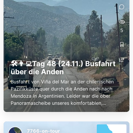
5
🛠️👨‍💻Tag 48 (24.11.) Busfahrt
über die Anden
Busfahrt von Viña del Mar an der chilenischen
Pazifikküste quer durch die Anden nach nach
Mendoza in Argentinien. Leider war die ober
Panoramascheibe unseres komfortablen,...
7766-on-tour