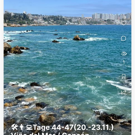
1
🛠️👨‍💻Tage 44-47(20.-23.11.)