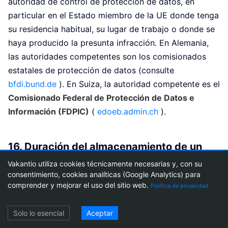
autoridad de control de protección de datos, en
particular en el Estado miembro de la UE donde tenga
su residencia habitual, su lugar de trabajo o donde se
haya producido la presunta infracción. En Alemania,
las autoridades competentes son los comisionados
estatales de protección de datos (consulte
bfdi.bund.de
). En Suiza, la autoridad competente es el
Comisionado Federal de Protección de Datos e
Información (FDPIC)
(
edoeb.admin.ch
).
16. Duración del almacenamiento de un
vistazo
Vakantio utiliza cookies técnicamente necesarias y, con su
consentimiento, cookies analíticas (Google Analytics) para
comprender y mejorar el uso del sitio web.
Tipo de datos
Duración del
Política de privacidad
almacenamiento
Acceso
Solo lo esencial
Aceptar
Registros del servidor
30 días