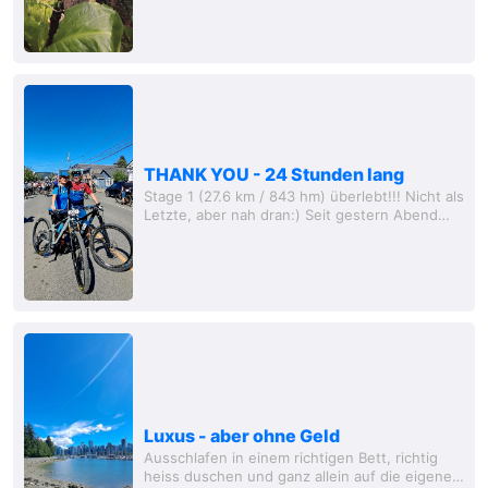
auch nicht zu...
THANK YOU - 24 Stunden lang
Stage 1 (27.6 km / 843 hm) überlebt!!! Nicht als
Letzte, aber nah dran:) Seit gestern Abend
sind wir nun beim BC Bike Race in Cumberland.
Cumberland ist (mal wieder) eine richtig...
Luxus - aber ohne Geld
Ausschlafen in einem richtigen Bett, richtig
heiss duschen und ganz allein auf die eigene