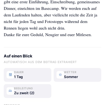
gibt eine erste Einführung, Einschreibung, gemeinsames
Dinner, einrichten im Basecamp. Wir werden euch auf
dem Laufenden halten, aber vielleicht reicht die Zeit ja
nicht für jeden Tag und Fotostopps während dem
Rennen liegen wohl auch nicht drin.
Danke für eure Geduld, Neugier und euer Mitlesen.
Auf einen Blick
AUTOMATISCH AUS DEM BEITRAG EXTRAHIERT
DAUER
WETTER
1 Tag
Sommer
BEGLEITUNG
Zu zweit (2)
Anja und Peter's Rad-ab-Abenteuer
Anja und Peter's Rad-ab-Abenteuer
Anja und Peter's Rad-ab-Abenteuer