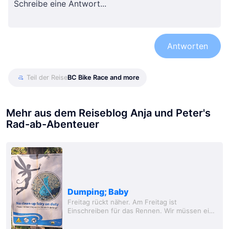
Antworten
Teil der Reise
BC Bike Race and more
Mehr aus dem Reiseblog Anja und Peter's
Rad-ab-Abenteuer
Dumping; Baby
Freitag rückt näher. Am Freitag ist
Einschreiben für das Rennen. Wir müssen ein
bisschen überlegen, wie wir unsere Zeit
einteilen, damit wir nicht zu früh und aber