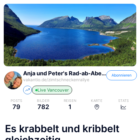
Anja und Peter's Rad-ab-Abenteuer
Abonnieren
vakantio.de/
zimtschneckenrallye
Live
Vancouver
POSTS
BILDER
REISEN
KARTE
STATS
79
782
1
Es krabbelt und kribbelt
gleichzeitig