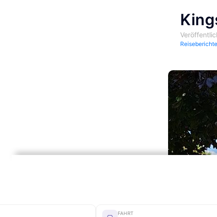
King
Veröffentli
Reisebericht
FAHRT