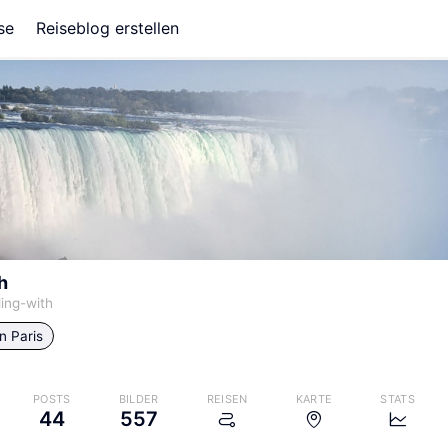
se
Reiseblog erstellen
h
ling-with
in
Paris
POSTS
BILDER
REISEN
KARTE
STATS
44
557