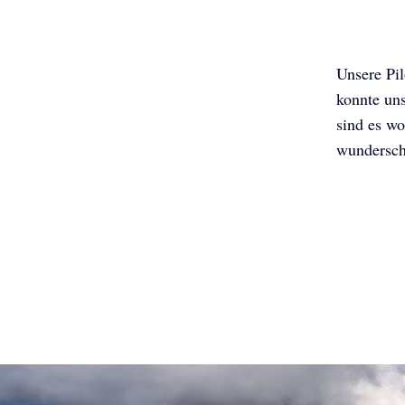
Unsere Pi
konnte uns
sind es w
wunderschö