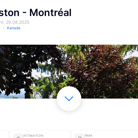
ston - Montréal
cht: 29.08.2025
e
Kanada
ATTRAKTION
PARK