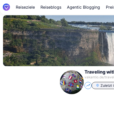
Reiseziele
Reiseblogs
Agentic Blogging
Prei
Traveling wit
vakantio.de/
trave
Zuletzt 