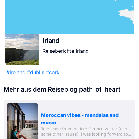
Irland
Reiseberichte Irland
#
ireland
#
dublin
#
cork
Mehr aus dem Reiseblog path_of_heart
Moroccan vibes - mandalas and
music
To escape from the late German winter (and
some other issues), I was looking forward to