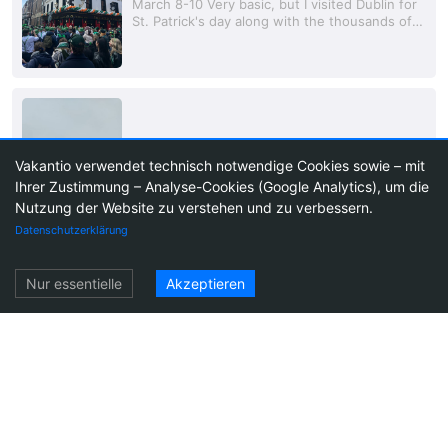
March 8-10 Very basic, but I visited Dublin for
St. Patrick's day along with the thousands of
other Canadian and American tourists. I was
excited to visit Ireland for the first...
Vakantio verwendet technisch notwendige Cookies sowie – mit
Ihrer Zustimmung – Analyse-Cookies (Google Analytics), um die
Ennistymon Community School
Nutzung der Website zu verstehen und zu verbessern.
Mein erster Tag...
1
49
Datenschutzerklärung
Einloggen
Nur essentielle
Akzeptieren
Irische Tage
Jungsteinzeit Grab