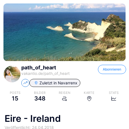
path_of_heart
Abonnieren
vakantio.de/
path_of_heart
Zuletzt in
Navarrenx
POSTS
BILDER
REISEN
KARTE
STATS
15
348
Eire - Ireland
Veröffentlicht: 24.04.2018