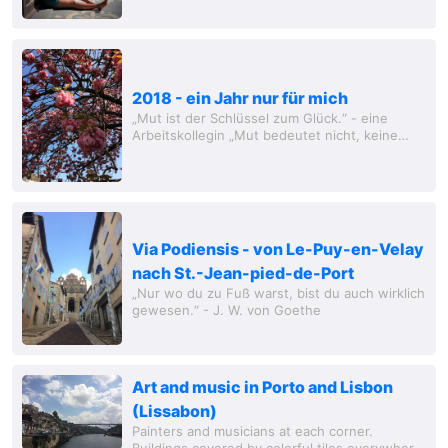
my second yoga retreat in March, where I also
reconnected some wonderful girls I met on...
2018 - ein Jahr nur für mich
„Mut ist der Schlüssel zum Glück.“ - eine
Arbeitskollegin „Mut bedeutet nicht, keine
Angst zu haben, sondern sie zu überwinden.“
- Carina Herrmann Gefühlt eine Ewigkeit
haben...
Via Podiensis - von Le-Puy-en-Velay
nach St.-Jean-pied-de-Port
„Nur wo du zu Fuß warst, bist du auch wirklich
gewesen.“ - J. W. von Goethe
Art and music in Porto and Lisbon
(Lissabon)
Painters and musicians at each corner.
Buildings covered by colorful tiles everywhere.