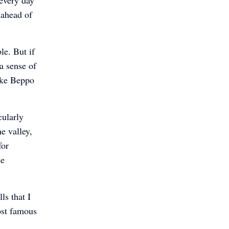
s ahead of
le. But if
 a sense of
like Beppo
cularly
e valley,
for
se
ls that I
ost famous