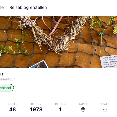
se
Reiseblog erstellen
ur
nientour
chland
POSTS
BILDER
REISEN
KARTE
STATS
48
1978
1