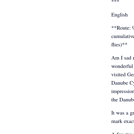
***
English
**Route: 9
cumulative
flies)**
Am I sad n
wonderful 
visited Ge
Danube Cy
impression
the Danube
It was a g
mark exact
A few time