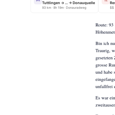
Tuttlingen → … → Donauquelle
Re
93 km · 8h 19m · Donauradweg
$$ 
Route: 93 
Höhenmete
Bin ich nu
Traurig, w
gesetzten 
grosse Ru
und habe s
eingefang
unfallfrei 
Es war ein
zweitausen