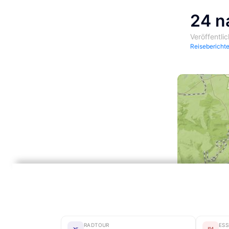
24 n
Veröffentli
Reisebericht
RADTOUR
ES