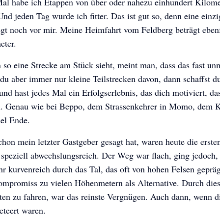
Mal habe ich Etappen von über oder nahezu einhundert Kilom
nd jeden Tag wurde ich fitter. Das ist gut so, denn eine einzi
egt noch vor mir. Meine Heimfahrt vom Feldberg beträgt ebenf
eter.
so eine Strecke am Stück sieht, meint man, dass das fast un
t du aber immer nur kleine Teilstrecken davon, dann schaffst d
nd hast jedes Mal ein Erfolgserlebnis, das dich motiviert, da
. Genau wie bei Beppo, dem Strassenkehrer in Momo, dem 
el Ende.
hon mein letzter Gastgeber gesagt hat, waren heute die erste
speziell abwechslungsreich. Der Weg war flach, ging jedoch,
r kurvenreich durch das Tal, das oft von hohen Felsen geprä
ompromiss zu vielen Höhenmetern als Alternative. Durch die
ten zu fahren, war das reinste Vergnügen. Auch dann, wenn 
geteert waren.