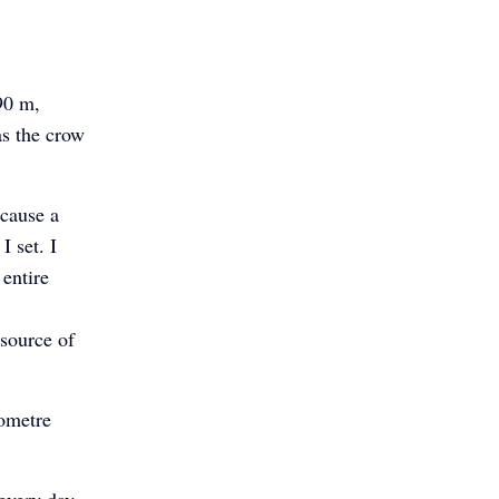
90 m,
as the crow
ecause a
I set. I
 entire
 source of
lometre
 every day