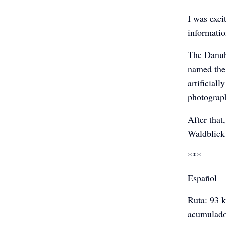
I was exci
informatio
The Danube
named the 
artificial
photograp
After that
Waldblick 
***
Español
Ruta: 93 k
acumulado: