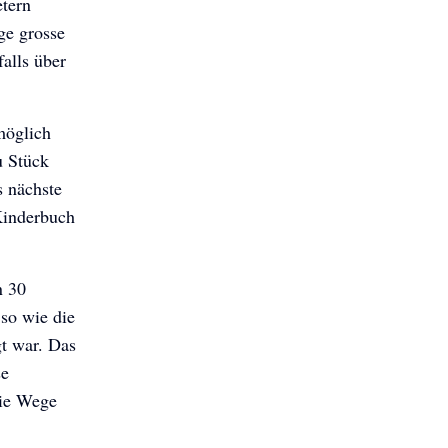
etern
ge grosse
alls über
möglich
u Stück
s nächste
Kinderbuch
n 30
 so wie die
gt war. Das
se
die Wege