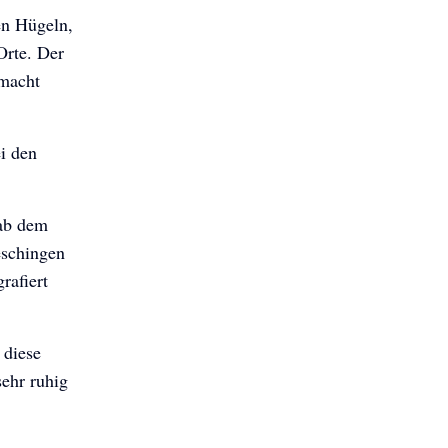
en Hügeln,
Orte. Der
emacht
i den
 ab dem
schingen
rafiert
 diese
ehr ruhig