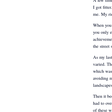
I got fitte
me. My rid
When you s
you only e
achievemen
the street
As my last
varied. Th
which was 
avoiding m
landscapes
Then it be
had to ov
of these w