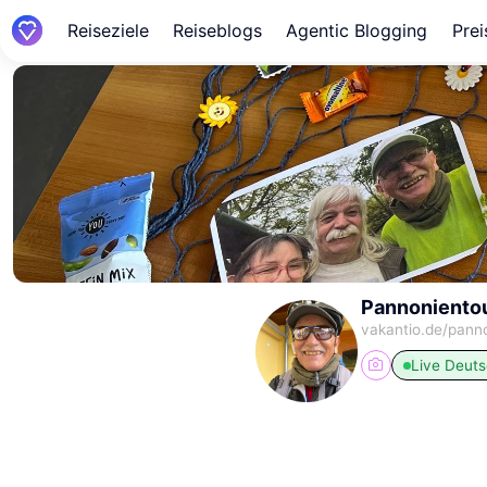
Reiseziele
Reiseblogs
Agentic Blogging
Prei
Pannoniento
vakantio.de/
panno
Live
Deuts