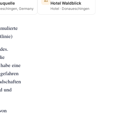
uquelle
Hotel Waldblick
eschingen, Germany
Hotel · Donaueschingen
umulierte
linie)
des.
die
 habe eine
gefahren
ndschaften
nd und
 von