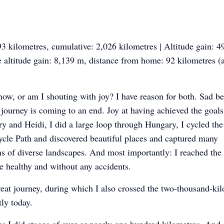
3 kilometres, cumulative: 2,026 kilometres | Altitude gain: 4
 altitude gain: 8,139 m, distance from home: 92 kilometres (
ow, or am I shouting with joy? I have reason for both. Sad b
journey is coming to an end. Joy at having achieved the goals 
ry and Heidi, I did a large loop through Hungary, I cycled the
cle Path and discovered beautiful places and captured many
s of diverse landscapes. And most importantly: I reached the
 healthy and without any accidents.
reat journey, during which I also crossed the two-thousand-ki
ly today.
s I did stages of over or nearly one hundred kilometres. And