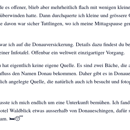
 es offener, blieb aber mehrheitlich flach mit wenigen klein
 überwinden hatte. Dann durchquerte ich kleine und grössere 
te davon war sicher Tuttlingen, wo ich meine Mittagspause g
ar ich auf die Donauversickerung. Details dazu findest du be
einer Infotafel. Offenbar ein weltweit einzigartiger Vorgang.
hat eigentlich keine eigene Quelle. Es sind zwei Bäche, die
luss den Namen Donau bekommen. Daher gibt es in Donaue
lich angelegte Quelle, die natürlich auch ich besucht und fotog
sste ich mich endlich um eine Unterkunft bemühen. Ich fand
otel Waldblick etwas ausserhalb von Donaueschingen, dafür s
sam. 🛏️😴
Pannonientour
Pannonientour
Pannonientour