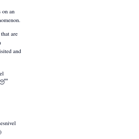
s on an
enomenon.
that are
n
isited and
el
️😴
esnivel
)