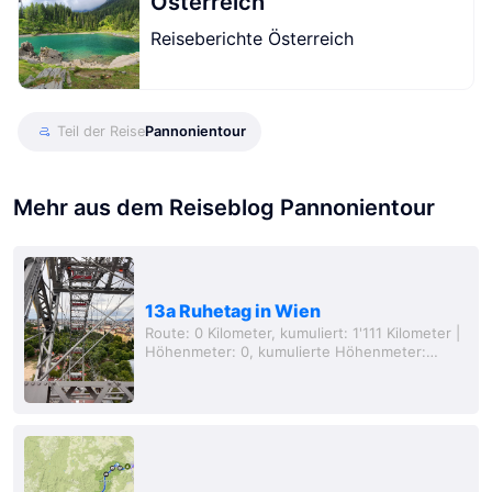
Österreich
Reiseberichte Österreich
Teil der Reise
Pannonientour
Mehr aus dem Reiseblog Pannonientour
13a Ruhetag in Wien
Route: 0 Kilometer, kumuliert: 1'111 Kilometer |
Höhenmeter: 0, kumulierte Höhenmeter:
4'309 Meter, Entfernung von zu Hause: 635
Kilometer (Luftlinie)** In Wien war ich zwa