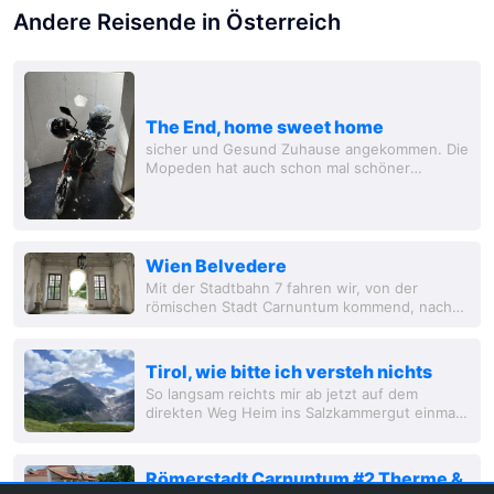
Andere Reisende in Österreich
The End, home sweet home
sicher und Gesund Zuhause angekommen. Die
Mopeden hat auch schon mal schöner
ausgeschaut. Die Fakten: Distanz: 3.8k km (ca.
350km pro Tag) 11 Tage unterwegs Zei
Wien Belvedere
Mit der Stadtbahn 7 fahren wir, von der
römischen Stadt Carnuntum kommend, nach
Wien, wo in dem Zug
Tirol, wie bitte ich versteh nichts
So langsam reichts mir ab jetzt auf dem
direkten Weg Heim ins Salzkammergut einmal
noch übernachten in Götzens bei Innsbruck.
Römerstadt Carnuntum #2 Therme &