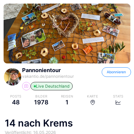
Pannonientour
Abonnieren
vakantio.de/
pannonientour
Live
Deutschland
POSTS
BILDER
REISEN
KARTE
STATS
48
1978
1
14 nach Krems
Veröffentlicht: 16.05.2026