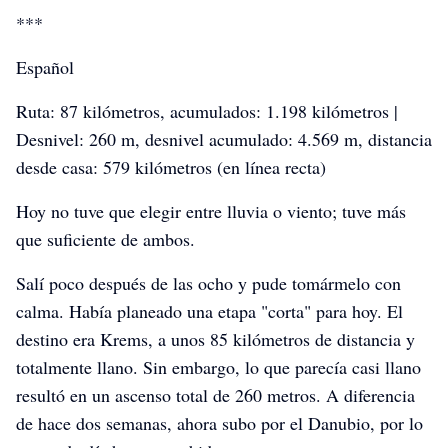
***
Español
Ruta: 87 kilómetros, acumulados: 1.198 kilómetros |
Desnivel: 260 m, desnivel acumulado: 4.569 m, distancia
desde casa: 579 kilómetros (en línea recta)
Hoy no tuve que elegir entre lluvia o viento; tuve más
que suficiente de ambos.
Pannonientour
Pannonientour
Pannonientour
Salí poco después de las ocho y pude tomármelo con
calma. Había planeado una etapa "corta" para hoy. El
destino era Krems, a unos 85 kilómetros de distancia y
totalmente llano. Sin embargo, lo que parecía casi llano
resultó en un ascenso total de 260 metros. A diferencia
de hace dos semanas, ahora subo por el Danubio, por lo