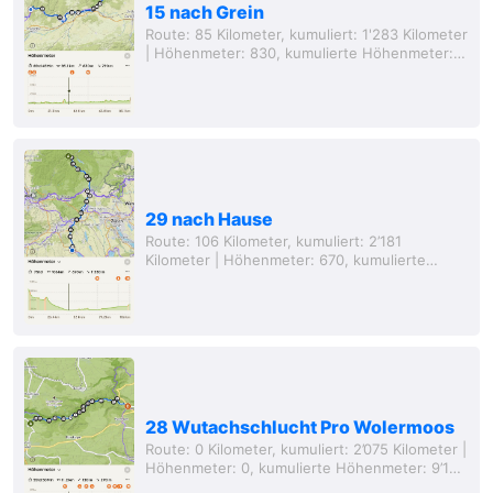
15 nach Grein
Route: 85 Kilometer, kumuliert: 1'283 Kilometer
| Höhenmeter: 830, kumulierte Höhenmeter:
5’399 Meter, Entfernung von zu Hause: 522
Kilometer (Luftlinie) Ich weiss nicht genau,...
29 nach Hause
Route: 106 Kilometer, kumuliert: 2’181
Kilometer | Höhenmeter: 670, kumulierte
Höhenmeter: 9’819 Meter, Entfernung von zu
Hause: 0 Kilometer (Luftlinie) „Du hast dein
Ziel...
28 Wutachschlucht Pro Wolermoos
Route: 0 Kilometer, kumuliert: 2’075 Kilometer |
Höhenmeter: 0, kumulierte Höhenmeter: 9’149
Meter, Entfernung von zu Hause: 75 Kilometer