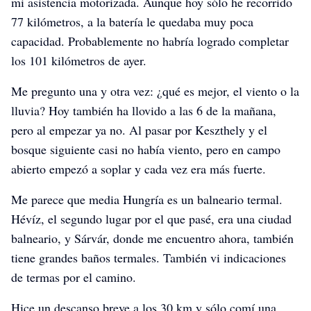
mi asistencia motorizada. Aunque hoy sólo he recorrido
Pannonientour
Pannonientour
Pannonientour
77 kilómetros, a la batería le quedaba muy poca
capacidad. Probablemente no habría logrado completar
los 101 kilómetros de ayer.
Me pregunto una y otra vez: ¿qué es mejor, el viento o la
lluvia? Hoy también ha llovido a las 6 de la mañana,
pero al empezar ya no. Al pasar por Keszthely y el
bosque siguiente casi no había viento, pero en campo
abierto empezó a soplar y cada vez era más fuerte.
Me parece que media Hungría es un balneario termal.
Hévíz, el segundo lugar por el que pasé, era una ciudad
balneario, y Sárvár, donde me encuentro ahora, también
tiene grandes baños termales. También vi indicaciones
de termas por el camino.
Hice un descanso breve a los 30 km y sólo comí una