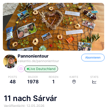
Pannonientour
Abonnieren
vakantio.de/
pannonientour
Live
Deutschland
POSTS
BILDER
REISEN
KARTE
STATS
48
1978
1
11 nach Sárvár
Veröffentlicht: 12.05.2026