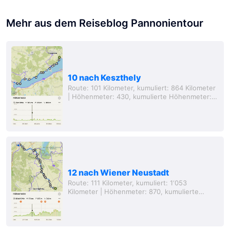
Mehr aus dem Reiseblog Pannonientour
10 nach Keszthely
Route: 101 Kilometer, kumuliert: 864 Kilometer
| Höhenmeter: 430, kumulierte Höhenmeter:
2‘839 Meter, Entfernung von Zuhause: 700
Kilometer (Luftlinie) Wie sagt man doch so...
12 nach Wiener Neustadt
Route: 111 Kilometer, kumuliert: 1‘053
Kilometer | Höhenmeter: 870, kumulierte
Höhenmeter: 4’129 Meter, Entfernung von zu
Hause: 619 Kilometer (Luftlinie) Ich muss
zugeben, dass