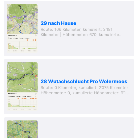
29 nach Hause
Route: 106 Kilometer, kumuliert: 2’181
Kilometer | Höhenmeter: 670, kumulierte
Höhenmeter: 9’819 Meter, Entfernung von zu
Hause: 0 Kilometer (Luftlinie) „Du hast dein
Ziel...
28 Wutachschlucht Pro Wolermoos
Route: 0 Kilometer, kumuliert: 2’075 Kilometer |
Höhenmeter: 0, kumulierte Höhenmeter: 9’149
Meter, Entfernung von zu Hause: 75 Kilometer
(Luftlinie) Nun sitze ich da