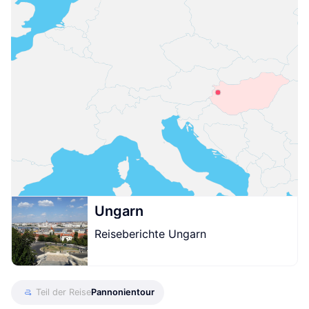
Ungarn
Reiseberichte Ungarn
Teil der Reise
Pannonientour