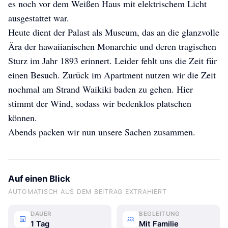
es noch vor dem Weißen Haus mit elektrischem Licht
ausgestattet war.
Heute dient der Palast als Museum, das an die glanzvolle
Ära der hawaiianischen Monarchie und deren tragischen
Sturz im Jahr 1893 erinnert. Leider fehlt uns die Zeit für
die_labis_on_tour
die_labis_on_tour
die_labis_on_tour
einen Besuch. Zurück im Apartment nutzen wir die Zeit
nochmal am Strand Waikiki baden zu gehen. Hier
stimmt der Wind, sodass wir bedenklos platschen
können.
Abends packen wir nun unsere Sachen zusammen.
Auf einen Blick
AUTOMATISCH AUS DEM BEITRAG EXTRAHIERT
DAUER
BEGLEITUNG
1 Tag
Mit Familie