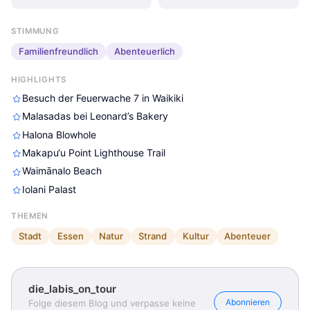
STIMMUNG
Familienfreundlich
Abenteuerlich
HIGHLIGHTS
Besuch der Feuerwache 7 in Waikiki
Malasadas bei Leonard’s Bakery
Halona Blowhole
Makapu‘u Point Lighthouse Trail
Waimānalo Beach
Iolani Palast
THEMEN
Stadt
Essen
Natur
Strand
Kultur
Abenteuer
die_labis_on_tour
Abonnieren
Folge diesem Blog und verpasse keine