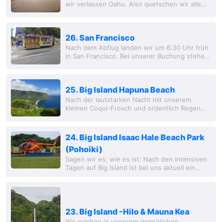
wir verlassen Oahu. Also quetschen wir alle
Sachen in unsere zwei Koffer. Dann begeben
wir uns auf dem Weg zum Flughafen. Schnell...
26. San Francisco
Nach dem Abflug landen wir um 6:30 Uhr früh
in San Francisco. Bei unserer Buchung stehen
wir vor zwei Möglichkeiten: Entweder ein
knackiger Aufenthalt von 1,5 Stunden beim...
25. Big Island Hapuna Beach
Nach der lautstarken Nacht mit unserem
kleinen Coqui-Frosch und ordentlich Regen
packen wir heute Morgen unsere Sachen,
verlassen Hilo und machen uns auf den Weg
Richtung Norden....
24. Big Island Isaac Hale Beach Park
(Pohoiki)
Sagen wir es, wie es ist: Nach den intensiven
Tagen auf Big Island ist bei uns aktuell ein
bisschen die Luft raus. Die Morgenroutine
dauert etwas länger, und wir kommen erst
im...
23. Big Island -Hilo & Mauna Kea
Wir wachen in unserem gemütlichen