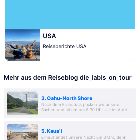
USA
Reiseberichte USA
Mehr aus dem Reiseblog die_labis_on_tour
3. Oahu-North Shore
Nach dem Frühstück packen wir unsere
Sachen und sitzen um 8:30 Uhr alle im Auto.
Unser erstes Ziel ist eine Wanderung zu einem
Wasserfall -Mānoa Falls. Schon am Startpunkt
wird...
5. Kauaʻi
Erneut endet unsere Nacht um 6 Uhr, denn