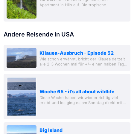
Apartment in Hilo auf. Die tropische
Morgenluft zieht durch das Fenster, und nach
den anstrengenden Vulkanwanderungen tut
es gut, den Tag ohne...
Andere Reisende in USA
Kilauea-Ausbruch - Episode 52
Wie schon erwähnt, bricht der Kilauea derzeit
alle 2-3 Wochen mal für +/- einen halben Tag
aus. Der Vulkan wird mit viel Technik und
Personal überwacht, und so gibt es auch
eine...
Woche 65 - it's all about wildlife
Diese Woche haben wir wieder richtig viel
erlebt und los ging es am Sonntag direkt mit
einem Highlight. Bei strahlendem
Sonnenschein wagten wir uns nochmal auf ein
Boot, um 6...
Big Island