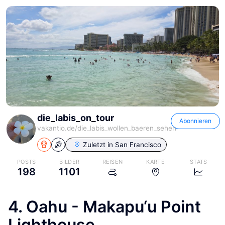
die_labis_on_tour
Abonnieren
vakantio.de/
die_labis_wollen_baeren_sehen
Zuletzt in
San Francisco
POSTS
BILDER
REISEN
KARTE
STATS
198
1101
4. Oahu - Makapu‘u Point
Lighthouse