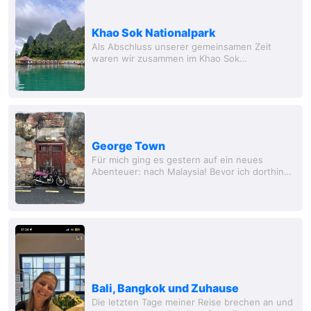
Khao Sok Nationalpark
Als Abschluss unserer gemeinsamen Zeit
waren wir zusammen im Khao Sok
Nationalpark, im südlichen Inland von Thailand.
Wir haben eine 2 Tages Tour mit
Übernachtung im...
George Town
Für mich ging es gestern auf ein neues
Abenteuer: nach Malaysia! Bevor ich dorthin
gefahren bin, habe ich noch 2 Tage in Krabi,
einer Stadt im Süden Thailands verbracht....
Bali, Bangkok und Zuhause
Die letzten Tage meiner Reise brechen an und