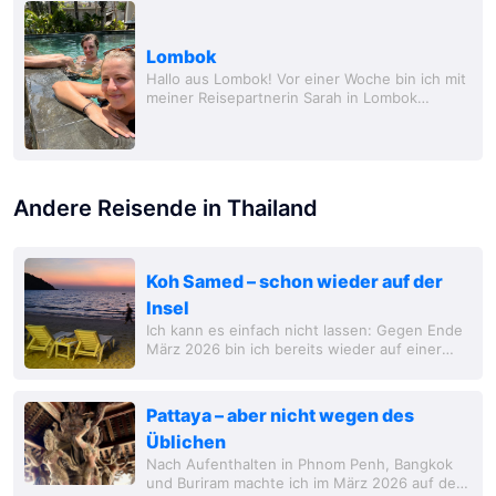
Lombok
Hallo aus Lombok! Vor einer Woche bin ich mit
meiner Reisepartnerin Sarah in Lombok
angekommen, wo mein Bruder Lucas auf mich
wartete. Das Wiedersehen war sehr schön,
auch wenn...
Andere Reisende in Thailand
Koh Samed – schon wieder auf der
Insel
Ich kann es einfach nicht lassen: Gegen Ende
März 2026 bin ich bereits wieder auf einer
Insel, konkret auf Koh Samed, die vom
Massentourismus verschont bleibt.
Pattaya – aber nicht wegen des
Üblichen
Nach Aufenthalten in Phnom Penh, Bangkok
und Buriram machte ich im März 2026 auf dem