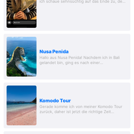
ich schaue sehnsüchtig auf das Ende zu, denn
das bedeutet Zuhause. Freunde, Familie, alles
wie gewohnt eben. Nach so viel neuen...
Nusa Penida
Hallo aus Nusa Penida! Nachdem ich in Bali
gelandet bin, ging es nach einer
Übernachtung dort direkt nach Nusa Penida.
Die Insel liegt Süd-östlich von Bali und ist mit
dem...
Komodo Tour
Gerade komme ich von meiner Komodo Tour
zurück, daher ist jetzt die richtige Zeit
gekommen, euch einen kleinen Bericht davon
zu schreiben! Die Komodo Tour ist eine 4
tätige...