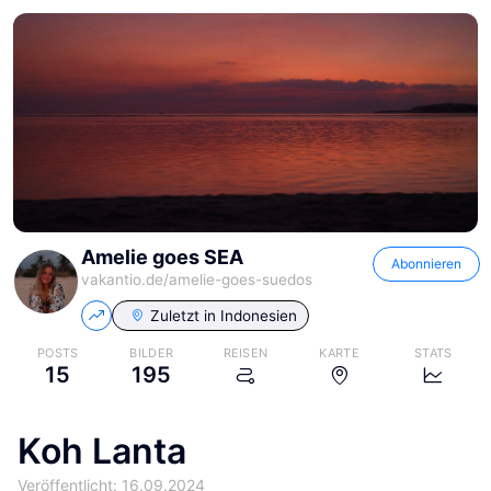
Amelie goes SEA
Abonnieren
vakantio.de/
amelie-goes-suedos
Zuletzt in
Indonesien
POSTS
BILDER
REISEN
KARTE
STATS
15
195
Koh Lanta
Veröffentlicht: 16.09.2024