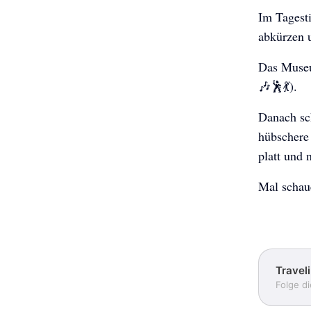
Im Tagest
abkürzen 
Das Museu
🎶🕺💃).
Danach sc
hübschere
platt und
Mal schau
Travel
Folge d