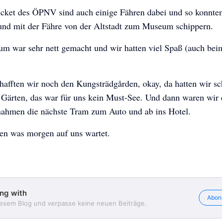
icket des ÖPNV sind auch einige Fähren dabei und so konnte
und mit der Fähre von der Altstadt zum Museum schippern.
m war sehr nett gemacht und wir hatten viel Spaß (auch bei
hafften wir noch den Kungsträdgården, okay, da hatten wir s
Traveling with
Traveling with
Traveling with
 Gärten, das war für uns kein Must-See. Und dann waren wir 
 nahmen die nächste Tram zum Auto und ab ins Hotel.
en was morgen auf uns wartet.
ing with
Abon
iesem Blog und verpasse keine neuen Beiträge.