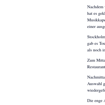
Nachdem w
hat es gek
Musikkape
einer ausg
Stockholm 
gab es To
als noch i
Zum Mitta
Restaurant
Nachmitta
Auswahl ge
wiedergef
Die enge