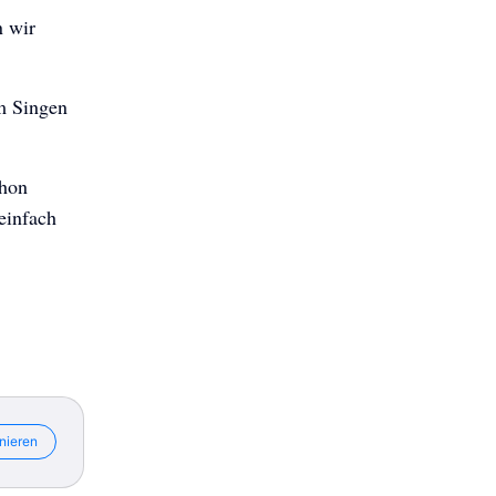
n wir
m Singen
chon
einfach
nieren