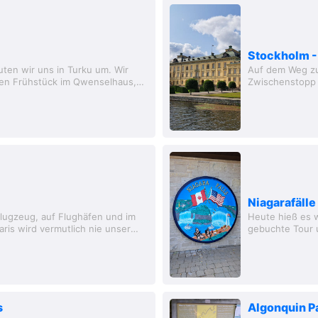
Stockholm -
ten wir uns in Turku um. Wir
Auf dem Weg zu
hen Frühstück im Qwenselhaus,
Zwischenstopp 
ekers. Die...
schöner als das
Niagarafälle
Flugzeug, auf Flughäfen und im
Heute hieß es 
aris wird vermutlich nie unser
gebuchte Tour u
ussten...
Koffer verstaut
s
Algonquin Pa