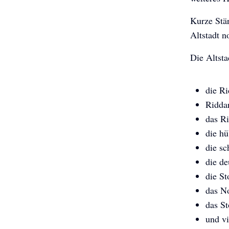
Kurze Stär
Altstadt n
Die Altst
die Ri
Ridda
das Ri
die hü
die s
die de
die St
das N
das S
und v