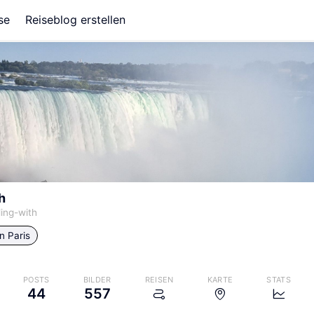
se
Reiseblog erstellen
h
ling-with
in
Paris
POSTS
BILDER
REISEN
KARTE
STATS
44
557