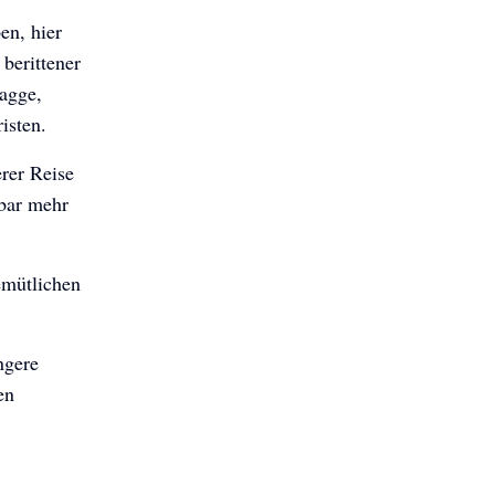
en, hier
berittener
agge,
isten.
rer Reise
rbar mehr
emütlichen
ngere
en