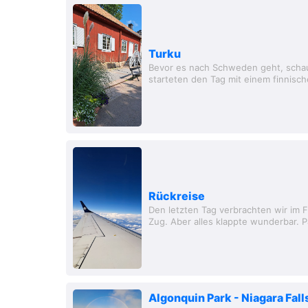
Turku
Bevor es nach Schweden geht, schau
starteten den Tag mit einem finnisc
dem Wohnhaus des ehemaligen Apoth
Rückreise
Den letzten Tag verbrachten wir im 
Zug. Aber alles klappte wunderbar. P
Lieblinsflughafen, aber dieses Mal m
Algonquin Park - Niagara Fall