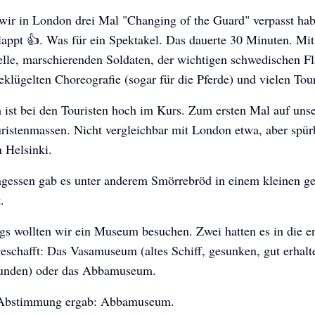
ir in London drei Mal "Changing of the Guard" verpasst hab
lappt 👍. Was für ein Spektakel. Das dauerte 30 Minuten. Mit 
lle, marschierenden Soldaten, der wichtigen schwedischen Fl
eklügelten Choreografie (sogar für die Pferde) und vielen Tour
ist bei den Touristen hoch im Kurs. Zum ersten Mal auf unse
uristenmassen. Nicht vergleichbar mit London etwa, aber spü
n Helsinki.
gessen gab es unter anderem Smörrebröd in einem kleinen g
.
gs wollten wir ein Museum besuchen. Zwei hatten es in die e
schafft: Das Vasamuseum (altes Schiff, gesunken, gut erhalt
unden) oder das Abbamuseum.
 Abstimmung ergab: Abbamuseum.