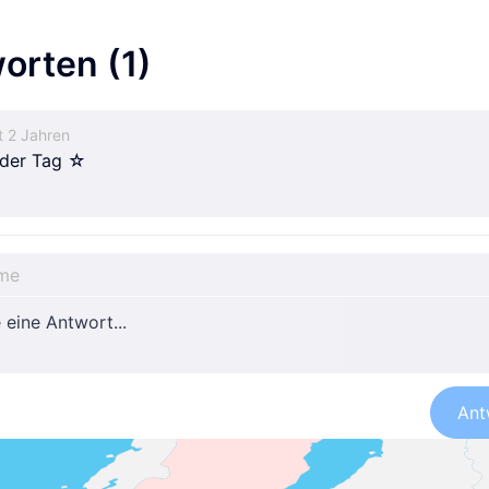
orten
(1)
t 2 Jahren
der Tag ☆
Ant