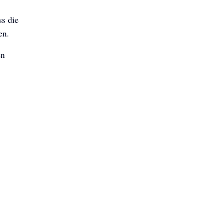
ss die
en.
en