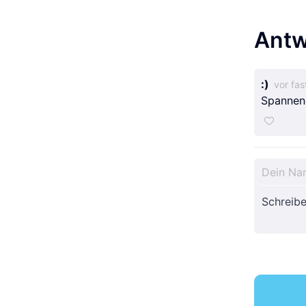
Antw
:)
vor fas
Spannen