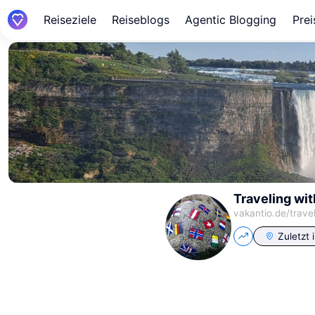
Reiseziele
Reiseblogs
Agentic Blogging
Prei
Traveling wit
vakantio.de/
trave
Zuletzt 