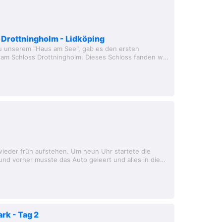
 Drottningholm - Lidköping
 unserem "Haus am See", gab es den ersten
am Schloss Drottningholm. Dieses Schloss fanden wir
 Stadtschloss und es wirkt...
wieder früh aufstehen. Um neun Uhr startete die
nd vorher musste das Auto geleert und alles in die
 werden. Das war die erste Challenge...
rk - Tag 2