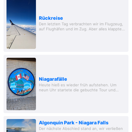
leckeres...
Rückreise
Den letzten Tag verbrachten wir im Flugzeug,
auf Flughäfen und im Zug. Aber alles klappte
wunderbar. Paris wird vermutlich nie unser
Lieblinsflughafen, aber dieses Mal mussten...
Niagarafälle
Heute hieß es wieder früh aufstehen. Um
neun Uhr startete die gebuchte Tour und
vorher musste das Auto geleert und alles in
die Koffer verstaut werden. Das war die erste
Challenge...
Algonquin Park - Niagara Falls
Der nächste Abschied stand an, wir verließen