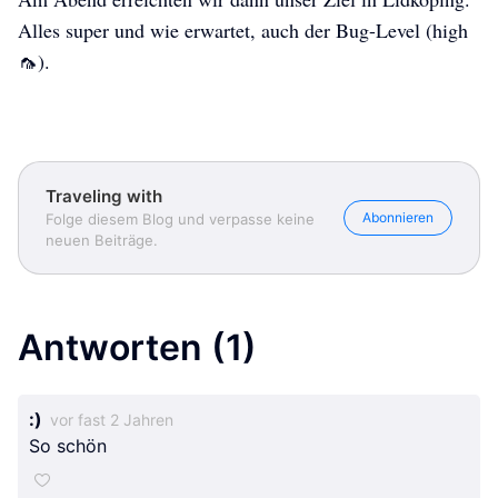
Alles super und wie erwartet, auch der Bug-Level (high
🦟).
Traveling with
Abonnieren
Folge diesem Blog und verpasse keine
neuen Beiträge.
Antworten
(1)
:)
vor fast 2 Jahren
So schön