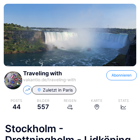
Traveling with
Abonnieren
vakantio.de/
traveling-with
Zuletzt in
Paris
POSTS
BILDER
REISEN
KARTE
STATS
44
557
Stockholm -
Drottningholm - Lidköping