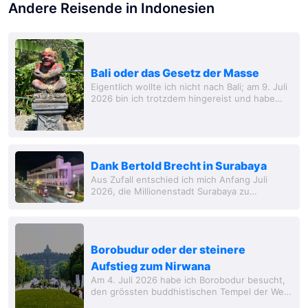
Andere Reisende in Indonesien
Bali oder das Gesetz der Masse
Eigentlich wollte ich nicht nach Bali; am 9. Juli
2026 bin ich trotzdem hingereist und habe
unterschiedliche Erfahrungen gemacht.
Dank Bertold Brecht in Surabaya
Aus Zufall entschied ich mich Anfang Juli
2026, die Millionenstadt Surabaya zu
besuchen. Ihre Kolonialgeschichte und die
Rolle im indonesischen Befreiungskrieg
faszinieren.
Borobudur oder der steinere
Aufstieg zum Nirwana
Am 4. Juli 2026 habe ich Borobodur besucht,
den grössten buddhistischen Tempel der Welt.
Für dieses monumentale Bauwerk auf Java die