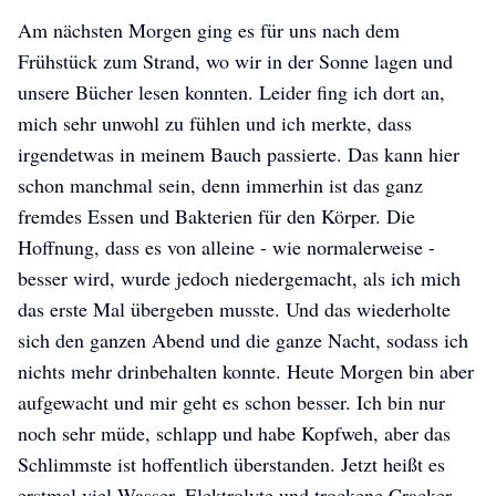
Am nächsten Morgen ging es für uns nach dem
Frühstück zum Strand, wo wir in der Sonne lagen und
unsere Bücher lesen konnten. Leider fing ich dort an,
mich sehr unwohl zu fühlen und ich merkte, dass
irgendetwas in meinem Bauch passierte. Das kann hier
schon manchmal sein, denn immerhin ist das ganz
fremdes Essen und Bakterien für den Körper. Die
Hoffnung, dass es von alleine - wie normalerweise -
besser wird, wurde jedoch niedergemacht, als ich mich
das erste Mal übergeben musste. Und das wiederholte
Amelie goes SEA
Amelie goes SEA
Amelie goes SEA
sich den ganzen Abend und die ganze Nacht, sodass ich
nichts mehr drinbehalten konnte. Heute Morgen bin aber
aufgewacht und mir geht es schon besser. Ich bin nur
noch sehr müde, schlapp und habe Kopfweh, aber das
Schlimmste ist hoffentlich überstanden. Jetzt heißt es
erstmal viel Wasser, Elektrolyte und trockene Cracker