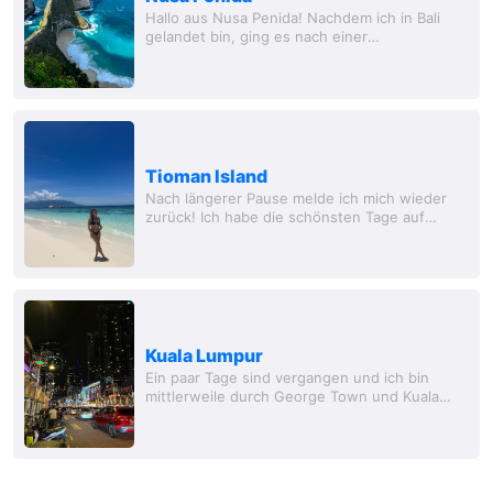
Hallo aus Nusa Penida! Nachdem ich in Bali
gelandet bin, ging es nach einer
Übernachtung dort direkt nach Nusa Penida.
Die Insel liegt Süd-östlich von Bali und ist mit
dem...
Tioman Island
Nach längerer Pause melde ich mich wieder
zurück! Ich habe die schönsten Tage auf
Tioman Island verbracht, und komme jetzt erst
dazu, einen Bericht zu schreiben. Aber fangen
wir...
Kuala Lumpur
Ein paar Tage sind vergangen und ich bin
mittlerweile durch George Town und Kuala
Lumpur gereist! Meine Tage in George Town
waren schön, wie schon im letzten Beitrag
geschrieben...