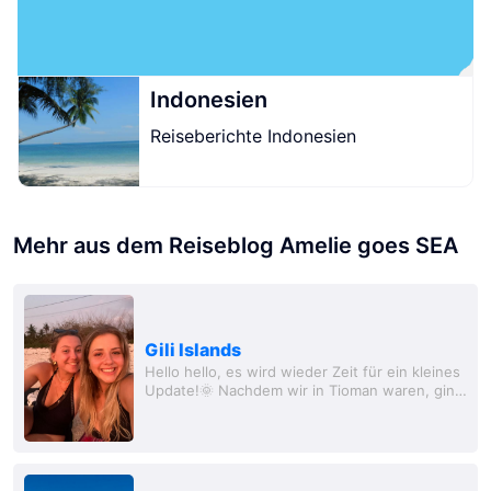
Indonesien
Reiseberichte Indonesien
Mehr aus dem Reiseblog Amelie goes SEA
Gili Islands
Hello hello, es wird wieder Zeit für ein kleines
Update!🌞 Nachdem wir in Tioman waren, ging
es für 2 Nächte nach Kuala Lumpur zurück.
Dort haben wir unsere letzte Zeit zu dritt...