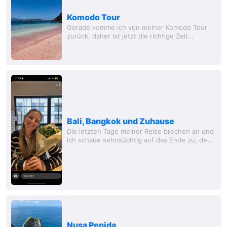
Komodo Tour
Gerade komme ich von meiner Komodo Tour
zurück, daher ist jetzt die richtige Zeit
gekommen, euch einen kleinen Bericht davon
zu schreiben! Die Komodo Tour ist eine 4
tätige...
Bali, Bangkok und Zuhause
Die letzten Tage meiner Reise brechen an und
ich schaue sehnsüchtig auf das Ende zu, denn
das bedeutet Zuhause. Freunde, Familie, alles
wie gewohnt eben. Nach so viel neuen...
Nusa Penida