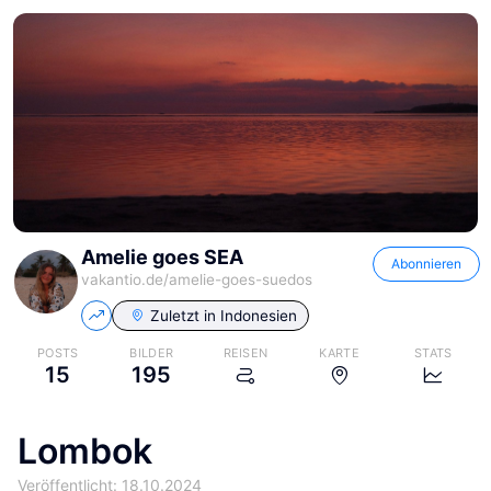
Amelie goes SEA
Abonnieren
vakantio.de/
amelie-goes-suedos
Zuletzt in
Indonesien
POSTS
BILDER
REISEN
KARTE
STATS
15
195
Lombok
Veröffentlicht: 18.10.2024