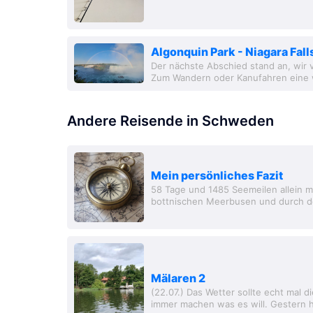
Algonquin Park - Niagara Fall
Der nächste Abschied stand an, wir 
Zum Wandern oder Kanufahren eine w
nächstes und letztes Higlight stand a
Andere Reisende in Schweden
Mein persönliches Fazit
58 Tage und 1485 Seemeilen allein m
bottnischen Meerbusen und durch d
Mälaren 2
(22.07.) Das Wetter sollte echt mal 
immer machen was es will. Gestern h