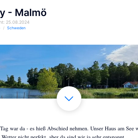
by - Malmö
cht: 25.08.2024
e
Schweden
e Tag war da - es hieß Abschied nehmen. Unser Haus am See 
 Wetter nicht perfekt, aber da sind wir ja sehr entspannt.