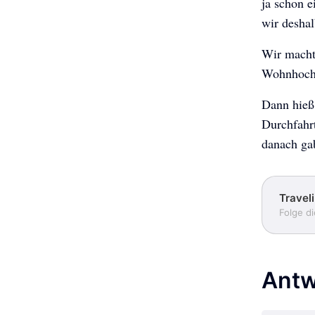
ja schon e
wir desha
Wir macht
Wohnhochh
Dann hieß 
Durchfahr
danach gab
Travel
Folge d
Antw