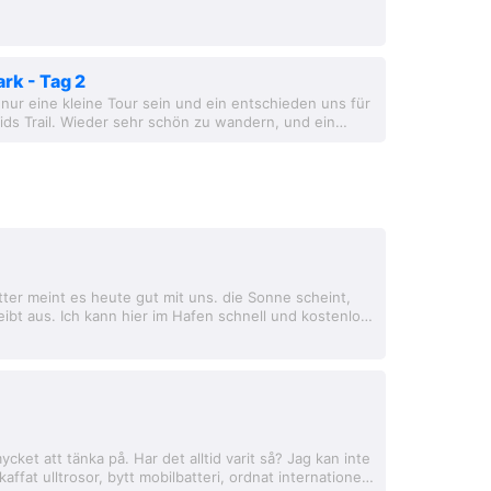
rk - Tag 2
 nur eine kleine Tour sein und ein entschieden uns für
ds Trail. Wieder sehr schön zu wandern, und ein
nitt des Oxtongue Rivers.
tter meint es heute gut mit uns. die Sonne scheint,
eibt aus. Ich kann hier im Hafen schnell und kostenlos
aschen und trocknen, so dass...
cket att tänka på. Har det alltid varit så? Jag kan inte
kaffat ulltrosor, bytt mobilbatteri, ordnat internationellt