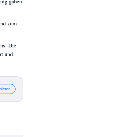
mmig gaben
und zum
uns. Die
rt und
nieren