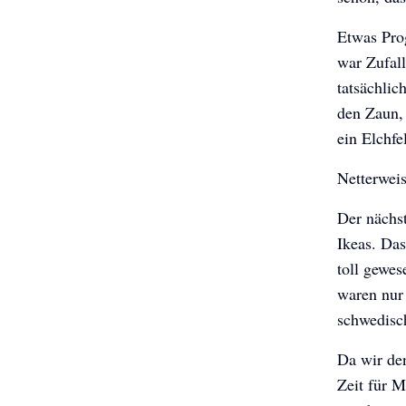
Etwas Prog
war Zufall
tatsächlic
den Zaun, 
ein Elchfe
Netterwei
Der nächst
Ikeas. Da
toll gewe
waren nur 
schwedisc
Da wir de
Zeit für M