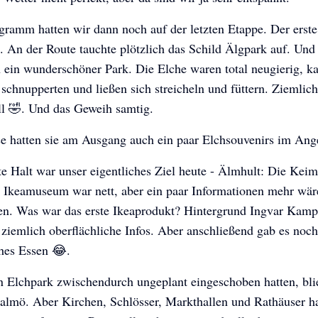
ramm hatten wir dann noch auf der letzten Etappe. Der erst
. An der Route tauchte plötzlich das Schild Älgpark auf. Und
h ein wunderschöner Park. Die Elche waren total neugierig, 
schnupperten und ließen sich streicheln und füttern. Ziemlich
ll 🤣. Und das Geweih samtig.
se hatten sie am Ausgang auch ein paar Elchsouvenirs im An
e Halt war unser eigentliches Ziel heute - Älmhult: Die Keim
s Ikeamuseum war nett, aber ein paar Informationen mehr wä
sen. Was war das erste Ikeaprodukt? Hintergrund Ingvar Kamp
ziemlich oberflächliche Infos. Aber anschließend gab es noch
hes Essen 😂.
n Elchpark zwischendurch ungeplant eingeschoben hatten, bl
almö. Aber Kirchen, Schlösser, Markthallen und Rathäuser ha