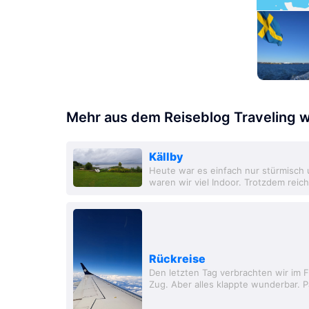
Mehr aus dem Reiseblog Traveling w
Källby
Heute war es einfach nur stürmisch 
waren wir viel Indoor. Trotzdem reic
erfrischendes Bad im Vänern und eine
Rückreise
Den letzten Tag verbrachten wir im 
Zug. Aber alles klappte wunderbar. P
Lieblinsflughafen, aber dieses Mal m