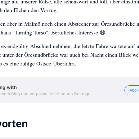
inige auf unserer Reise, alle sehenswert und toll, aber einsti
lb den Elchen den Vorzug.
en aber in Malmö noch einen Abstecher zur Öresundbrücke 
aus "Turning Torso". Berufliches Interesse 😅.
es endgültig Abschied nehmen, die letzte Fähre wartete auf 
t unter der Öresundbrücke war auch bei Nacht einen Blick we
 es eine ruhige Ostsee-Überfahrt.
Traveling with
Traveling with
Traveling with
ing with
Abon
iesem Blog und verpasse keine neuen Beiträge.
orten