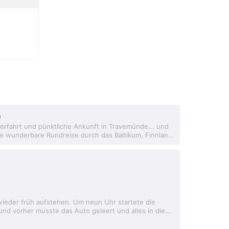
e
berfahrt und pünktliche Ankunft in Travemünde... und
ie wunderbare Rundreise durch das Baltikum, Finnland
. Wir haben wieder...
wieder früh aufstehen. Um neun Uhr startete die
nd vorher musste das Auto geleert und alles in die
 werden. Das war die erste Challenge...