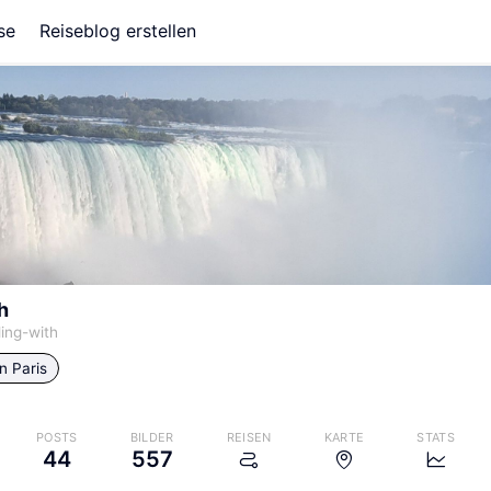
se
Reiseblog erstellen
h
ling-with
in
Paris
POSTS
BILDER
REISEN
KARTE
STATS
44
557