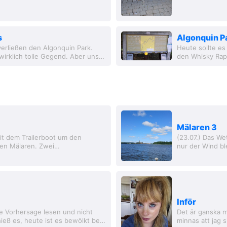
s
Algonquin Pa
verließen den Algonquin Park.
Heute sollte es
irklich tolle Gegend. Aber unser
den Whisky Rapi
n: die...
hübscher Absch
Mälaren 3
it dem Trailerboot um den
(23.07.) Das We
en Mälaren. Zwei
nur der Wind bl
beeindruckende Zahlen und eine besondere Erfahrung. Das Boot. &lt;
meine Wäsche w
Inför
die Vorhersage lesen und nicht
Det är ganska my
ieß es, heute ist es bewölkt bei
minnas att jag s