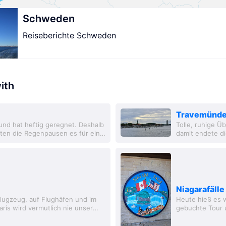
Schweden
Reiseberichte Schweden
ith
Travemünd
und hat heftig geregnet. Deshalb
Tolle, ruhige Ü
hten die Regenpausen es für ein
damit endete d
...
und Schweden 
Niagarafälle
Flugzeug, auf Flughäfen und im
Heute hieß es 
aris wird vermutlich nie unser
gebuchte Tour u
ussten...
Koffer verstaut