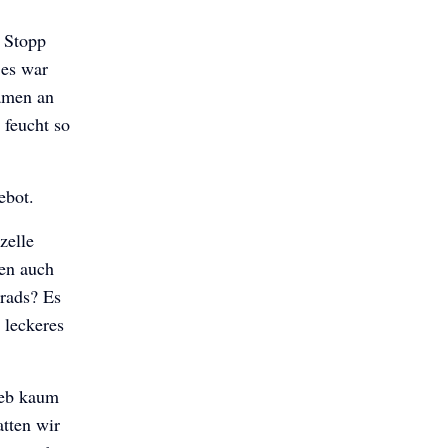
e Stopp
 es war
kamen an
 feucht so
gebot.
zelle
ren auch
rads? Es
 leckeres
ieb kaum
tten wir