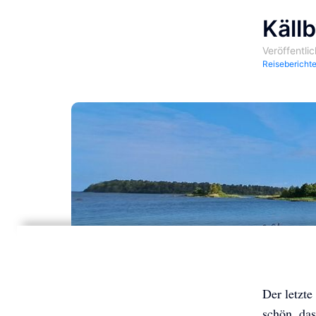
Käll
Veröffentli
Reisebericht
Der letzt
schön, das