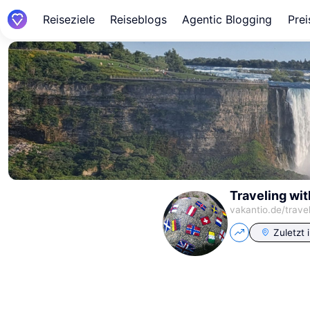
Reiseziele
Reiseblogs
Agentic Blogging
Prei
Traveling wit
vakantio.de/
trave
Zuletzt 