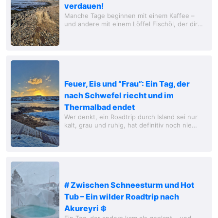
verdauen!
Manche Tage beginnen mit einem Kaffee –
und andere mit einem Löffel Fischöl, der dir
direkt bis in die Seele schwimmt. Willkommen
in Island, wo schon das Frühstück
entscheidet,...
Feuer, Eis und “Frau”: Ein Tag, der
nach Schwefel riecht und im
Thermalbad endet
Wer denkt, ein Roadtrip durch Island sei nur
kalt, grau und ruhig, hat definitiv noch nie
versucht, morgens im „Mallorca-Stil“ einen
Platz im Reisebus zu ergattern. Zwischen...
# Zwischen Schneesturm und Hot
Tub – Ein wilder Roadtrip nach
Akureyri ❄️
Ein Tag, der anders kam als geplant – und