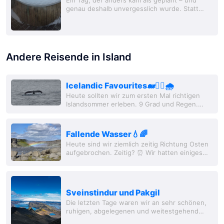
genau deshalb unvergesslich wurde. Statt
idyllischer Wasserfälle erwarteten uns
Sturmwarnungen, gesperrte Straßen und
eine...
Andere Reisende in Island
Icelandic Favourites🐋🏊‍♂️🌧
Heute sollten wir zum ersten Mal richtigen
Islandsommer erleben. 9 Grad und Regen.
Allerdings sollte es Vormittag noch trocken
bleiben. Also haben wir unsere
Wahlbeobachtung auf...
Fallende Wasser💧🌈
Heute sind wir ziemlich zeitig Richtung Osten
aufgebrochen. Zeitig? ⏰️ Wir hatten einiges
vor und dazu mussten wir erstmal knapp 2h
Jeep fahren. 30km Schotterpiste inklusive.🤠...
Sveinstindur und Pakgil
Die letzten Tage waren wir an sehr schönen,
ruhigen, abgelegenen und weitestgehend
Internetfreien Orten. Am Abend nach Odins