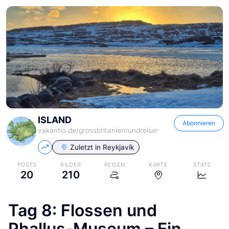
ISLAND
Abonnieren
vakantio.de/
grossbritanienrundreiser
Zuletzt in
Reykjavík
POSTS
BILDER
REISEN
KARTE
STATS
20
210
Tag 8: Flossen und
Phallus-Museum – Ein