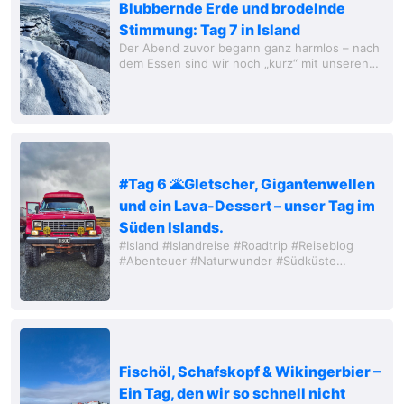
Blubbernde Erde und brodelnde
Stimmung: Tag 7 in Island
Der Abend zuvor begann ganz harmlos – nach
dem Essen sind wir noch „kurz“ mit unseren
Mitreisenden (mittlerweile offiziell zur Familie
erklärt) in die sagenumwobene Valhalla...
#Tag 6 🌋Gletscher, Gigantenwellen
und ein Lava-Dessert – unser Tag im
Süden Islands.
#Island #Islandreise #Roadtrip #Reiseblog
#Abenteuer #Naturwunder #Südküste
#Jökulsárlón #Reynisfjara #Dyrhólaey
#Skógafoss #Gletscherlagune #Eisberge
#SchwarzerStrand...
Fischöl, Schafskopf & Wikingerbier –
Ein Tag, den wir so schnell nicht