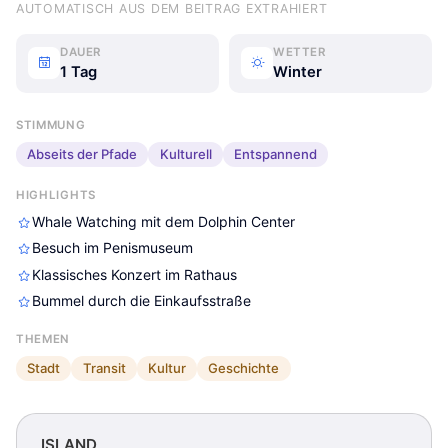
AUTOMATISCH AUS DEM BEITRAG EXTRAHIERT
DAUER
WETTER
ISLAND
ISLAND
ISLAND
1 Tag
Winter
STIMMUNG
Abseits der Pfade
Kulturell
Entspannend
HIGHLIGHTS
Whale Watching mit dem Dolphin Center
Besuch im Penismuseum
Klassisches Konzert im Rathaus
Bummel durch die Einkaufsstraße
THEMEN
Stadt
Transit
Kultur
Geschichte
ISLAND