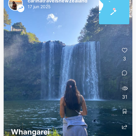
carinatravelsnewzealand
17 jun 2025
3
31
Whangarei