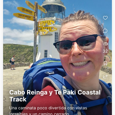
32
Cabo Reinga y Te Paki Coastal
Track
Una caminata poco divertida con vistas
increíbles y un camino cerrado.