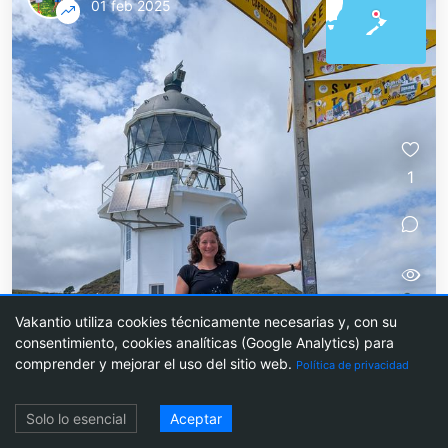
01 feb 2025
1
71
Vakantio utiliza cookies técnicamente necesarias y, con su
consentimiento, cookies analíticas (Google Analytics) para
Largos caminos y la locura de
comprender y mejorar el uso del sitio web.
Política de privacidad
Willy: Cape Reinga y 90 Miles
Acceso
Beach
Solo lo esencial
Aceptar