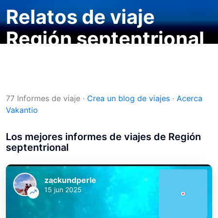
Relatos de viaje
Región septentrional
Blogs de viajes
Destinos
Nueva Zelanda
Región septentrional
77 Informes de viaje
·
Crea un blog de viajes
·
Acerca
Vakantio
Los mejores informes de viajes de Región
septentrional
zackundperle
15 jun 2025