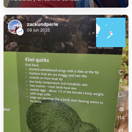
zackundperle
08 jun 2025
4
114