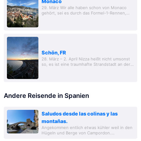
Monaco
29. März Wir alle haben schon von Monaco
gehört, sei es durch das Formel-1-Rennen,
James Bond oder die unzähligen
Superyachten, die dort vor Anker liegen.
Schön, FR
28. März – 2. April Nizza heißt nicht umsonst
so, es ist eine traumhafte Strandstadt an der
französischen Riviera, und ich hatte mir
vorgestellt, hier meinen Ruhestand zu...
Andere Reisende in Spanien
Saludos desde las colinas y las
montañas.
Angekommen entlich etwas kühler weil in den
Hügeln und Berge von Campordon.
Wunderschöner Platz mit alt Bauten direkt