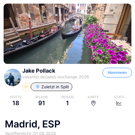
Jake Pollack
Abonnieren
vakantio.de/
jakes-exchange-2026
Zuletzt in
Split
POSTS
BILDER
REISEN
KARTE
STATS
18
91
1
Madrid, ESP
Veröffentlicht: 01.06.2026