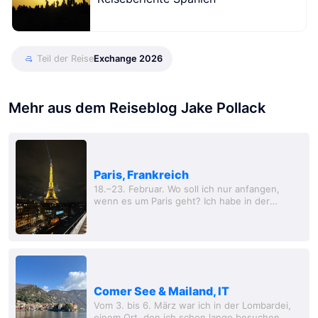
Teil der Reise
Exchange 2026
Mehr aus dem Reiseblog Jake Pollack
Paris, Frankreich
18.–23. Februar. Wo soll ich nur anfangen,
wenn es um Paris geht? Ich habe in der
Vergangenheit so viele positive und negative
Dinge über die Stadt gehört, dass ich wirklich
keine...
Comer See & Mailand, IT
Vom 3. bis 6. März war ich in der Lombardei,
einem Ort, den ich schon lange besuchen