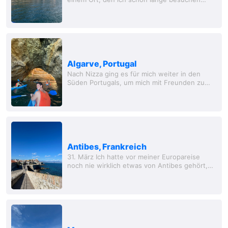
wollte, und ich bin froh, dass ich dort war,
aber dabei belasse ich es wohl. Aus dem
Zug...
Algarve, Portugal
Nach Nizza ging es für mich weiter in den
Süden Portugals, um mich mit Freunden zu
treffen. Wir hatten eine schöne
Ferienwohnung in der kleinen Stadt Albufeira
gemietet. Dieser...
Antibes, Frankreich
31. März Ich hatte vor meiner Europareise
noch nie wirklich etwas von Antibes gehört,
aber ich bin so froh, dass ich diesen Ort
gesehen habe. Eine kleine, aber wahrlich...