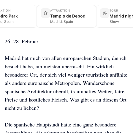
AKTION
ATTRAKTION
TOUR
etiro Park
Templo de Debod
Madrid nigh
d, Spain
Madrid, Spain
Show
26.-28. Februar
Madrid hat mich von allen europäischen Städten, die ich
besucht habe, am meisten überrascht. Ein wirklich
besonderer Ort, der sich viel weniger touristisch anfühlte
als andere europäische Metropolen. Wunderschöne
spanische Architektur überall, traumhaftes Wetter, faire
Preise und köstliches Fleisch. Was gibt es an diesem Ort
nicht zu lieben?
Die spanische Hauptstadt hatte eine ganz besondere
Ausstrahlung, die schwer zu beschreiben war, aber die