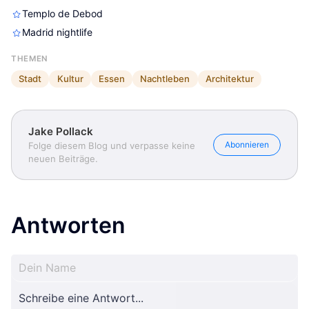
Templo de Debod
Jake Pollack
Jake Pollack
Jake Pollack
Madrid nightlife
THEMEN
Stadt
Kultur
Essen
Nachtleben
Architektur
Jake Pollack
Abonnieren
Folge diesem Blog und verpasse keine
neuen Beiträge.
Antworten