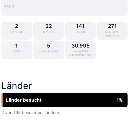
RANG
china-2026
china-2026
2
22
141
271
LÄNDER
STÄDTE
BILDER
GELESENE
BEITRÄGE
1
5
30.995
LIKES
KOMMENTARE
KILOMETER
ZURÜCKGELEGT
Länder
Länder besucht
1
%
2
von 195 besuchten Ländern
Deutschland
China