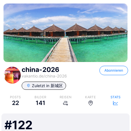
china-2026
Abonnieren
vakantio.de/
china-2026
Zuletzt in
新城区
POSTS
BILDER
REISEN
KARTE
STATS
22
141
#
122