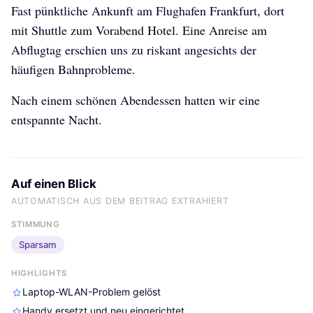
Fast pünktliche Ankunft am Flughafen Frankfurt, dort
mit Shuttle zum Vorabend Hotel. Eine Anreise am
Abflugtag erschien uns zu riskant angesichts der
häufigen Bahnprobleme.
Nach einem schönen Abendessen hatten wir eine
entspannte Nacht.
Auf einen Blick
AUTOMATISCH AUS DEM BEITRAG EXTRAHIERT
china-2026
china-2026
china-2026
STIMMUNG
Sparsam
HIGHLIGHTS
Laptop-WLAN-Problem gelöst
Handy ersetzt und neu eingerichtet