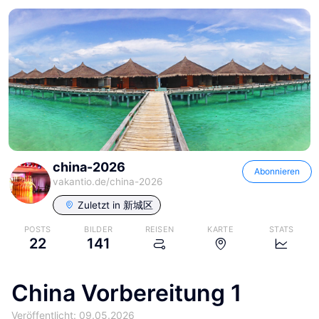
china-2026
Abonnieren
vakantio.de/
china-2026
Zuletzt in
新城区
POSTS
BILDER
REISEN
KARTE
STATS
22
141
China Vorbereitung 1
Veröffentlicht: 09.05.2026