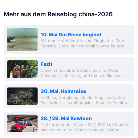
Mehr aus dem Reiseblog china-2026
10. Mai Die Reise beginnt
Mit dem Hotel Shuttle zum Flughafen. Zum
Terminal 3 bzw zur Monorail Skyline ist erst
einmal ein langer Fußweg nötig. Die Skylounge
bietet zwar nur einfache Speisenauswahl
aber...
Fazit
China ist hochinteressant. Es sind VIELE
Chinesen, sehr viele, und überall. Sie sind
freundlich, sprechen aber meistens überhaupt
KEIN Englisch, was für eine Weltmacht...
30. Mai. Heimreise
In China, Hongkong inkl der Fluglinie Cathay
Pacific lief alles reibungslos. Kaum in Frankfurt
gelandet begann das Drama: schlecht
beschildert, unser Zug fällt aus, der nächste...
28. / 29. Mai Kowloon
Trotz brüdender Hitze - 33 °, 67% Luftfeuchte,
machen wir einen Spaziergang am Hafen
entlang, es gibt weitgehend beschattete Fuß-