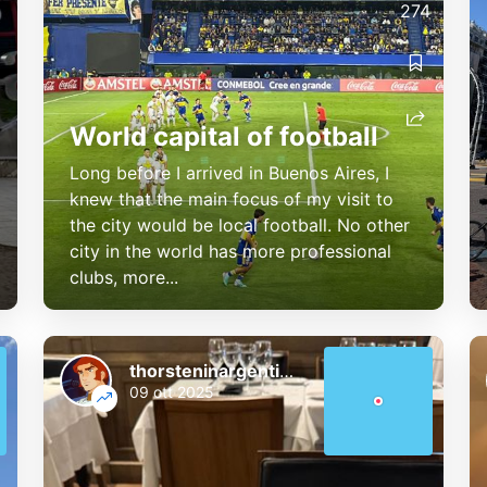
274
World capital of football
Long before I arrived in Buenos Aires, I
knew that the main focus of my visit to
the city would be local football. No other
city in the world has more professional
clubs, more...
thorsteninargentinien
09 ott 2025