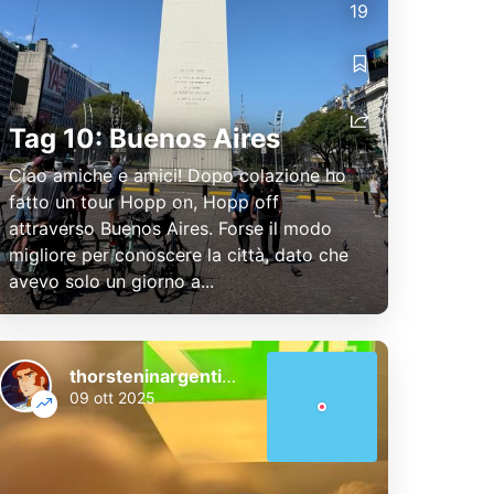
19
Tag 10: Buenos Aires
Ciao amiche e amici! Dopo colazione ho
fatto un tour Hopp on, Hopp off
attraverso Buenos Aires. Forse il modo
migliore per conoscere la città, dato che
avevo solo un giorno a...
thorsteninargentinien
09 ott 2025