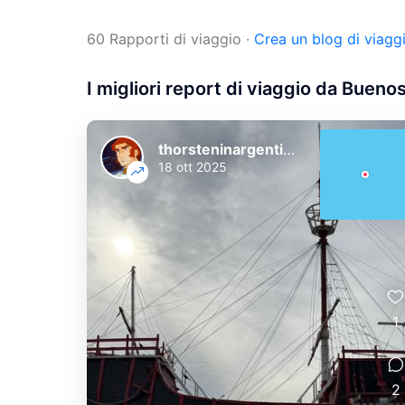
60 Rapporti di viaggio
·
Crea un blog di viagg
I migliori report di viaggio da Bueno
thorsteninargentinien
18 ott 2025
1
2