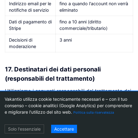
Indirizzo email per le
fino a quando l'account non verrà
notifiche di servizio
eliminato
Dati di pagamento di
fino a 10 anni (diritto
Stripe
commerciale/tributario)
Decisioni di
3 anni
moderazione
17. Destinatari dei dati personali
(responsabili del trattamento)
Utilizziamo i seguenti responsabili del trattamento dei
dati. Abbiamo stipulato contratti con tutti i fornitori in
Vakantio utilizza cookie tecnicamente necessari e – con il tuo
consenso – cookie analitici (Google Analytics) per comprendere
conformità all'articolo 28 del GDPR; per i trasferimenti
e migliorare l'utilizzo del sito web.
Politica sulla riservatezza
verso paesi terzi, disponiamo inoltre di clausole
contrattuali standard e/o decisioni di adeguatezza.
Login
Solo l'essenziale
Accettare