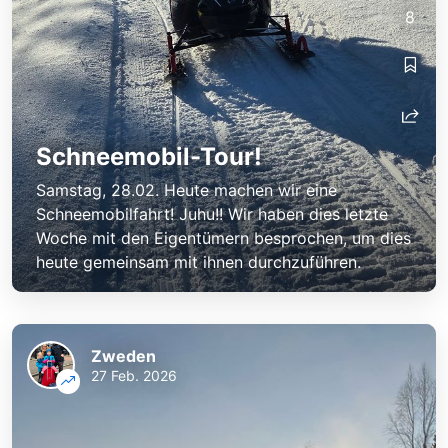
8
Schneemobil-Tour!
Samstag, 28.02. Heute machen wir eine
Schneemobilfahrt! Juhu!! Wir haben dies letzte
Woche mit den Eigentümern besprochen, um dies
heute gemeinsam mit ihnen durchzuführen.
Zweden
27 Feb. 2026