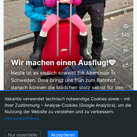
6
345
Wir machen einen Ausflug!🩵
Heute ist es endlich soweit!! Ein Abenteuer in
Schweden. Oma bringt uns früh zum Bahnhof,
danach können die Mädchen stolz selbst für den
Zug einchecken. Im Zug
Vakantio verwendet technisch notwendige Cookies sowie – mit
Ihrer Zustimmung – Analyse-Cookies (Google Analytics), um die
Nutzung der Website zu verstehen und zu verbessern.
Datenschutzerklärung
Reiseblogs
Reiseblog erstellen
Preise
Agentic Blogging
Newsletter
Über
Einloggen
Vakantio
Impressum
Nutzungsbedingungen
Datenschutz
Nur essentielle
Akzeptieren