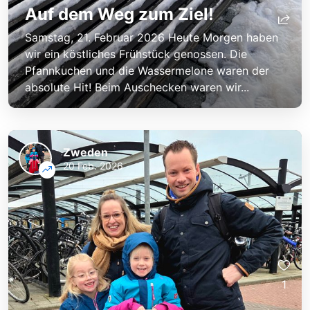
Auf dem Weg zum Ziel!
Samstag, 21. Februar 2026 Heute Morgen haben
wir ein köstliches Frühstück genossen. Die
Pfannkuchen und die Wassermelone waren der
absolute Hit! Beim Auschecken waren wir...
Zweden
20 Feb. 2026
1