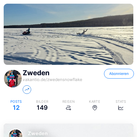
Zweden
Abonnieren
vakantio.de/
zwedensnowflake
POSTS
BILDER
REISEN
KARTE
STATS
12
149
Zweden