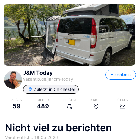
J&M Today
Abonnieren
vakantio.de/
jandm-today
Zuletzt in
Chichester
POSTS
BILDER
REISEN
KARTE
STATS
59
489
Nicht viel zu berichten
Veröffentlicht: 18.05.2026