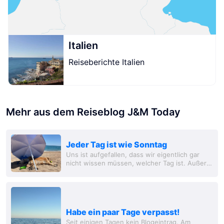
Italien
Reiseberichte Italien
Mehr aus dem Reiseblog J&M Today
Jeder Tag ist wie Sonntag
Uns ist aufgefallen, dass wir eigentlich gar
nicht wissen müssen, welcher Tag ist. Außer
samstags und sonntags, denn an diesen
Tagen gehen all die Berufstätigen aus dem
Haus.
Habe ein paar Tage verpasst!
Seit einigen Tagen kein Blogeintrag. Am