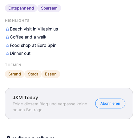
Entspannend
Sparsam
HIGHLIGHTS
Beach visit in Villasimius
Coffee and a walk
Food shop at Euro Spin
Dinner out
THEMEN
Strand
Stadt
Essen
J&M Today
Abonnieren
Folge diesem Blog und verpasse keine
neuen Beiträge.
J&M Today
J&M Today
J&M Today