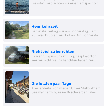
Dienstag verbrachten wir einen entspannten
Tag am Strand. Am Mittwoch verließen wir das
Camp frühzeitig, um die Schlüssel für die
Villa...
Heimkehrzeit
Der letzte Beitrag war am Donnerstag, dem
25., also knüpfen wir dort an: Am Donnerstag
fuhren wir zu unserem üblichen Campingplatz
in Calais, der aber ausgebucht war. Daher...
Nicht viel zu berichten
Es war ruhig um uns im Blog, hauptsächlich
weil wir nicht viel zu berichten haben. Wir
blieben bis Mittwochmorgen im Camp an der
Rhône und reisten dann zum Lac d'Orient.
Unsere...
Die letzten paar Tage
Alles änderte sich wieder. Unser Stellplatz am
See war herrlich, keine Beschwerden, aber wir
waren durch das Hundeverbot am See stark
eingeschränkt. Am Freitag unternahmen wir...