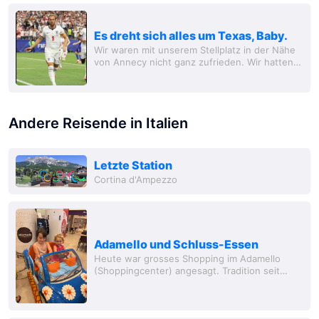
Es dreht sich alles um Texas, Baby.
Wir waren mit unserem Stellplatz in der Nähe
von Annecy nicht ganz zufrieden. Wir hatten
das Kleingedruckte nicht gelesen und waren
ein ganzes Stück vom See entfernt. Zwar gab
es...
Andere Reisende in Italien
Letzte Station
Cortina d'Ampezzo
Adamello und Schluss-Essen
Heute war grosses Shopping im Adamello
(Shoppingcenter) angesagt. Tradition seit
jeher bei Papa. Traditionen kann man aber
überdenken 😈. Man findet dort immer
Olivenöl,...