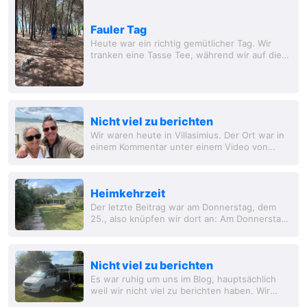
Fauler Tag
Heute war ein richtig gemütlicher Tag. Wir
tranken eine Tasse Tee, während wir auf die
Wäsche warteten, und gingen dann mit den
Hunden am Strand spazieren. Es war heiß.
Zuerst...
Nicht viel zu berichten
Wir waren heute in Villasimius. Der Ort war in
einem Kommentar unter einem Video von
Richard und Jackie empfohlen worden, in dem
sie ankündigten, bald nach Sardinien zu reisen
und...
Heimkehrzeit
Der letzte Beitrag war am Donnerstag, dem
25., also knüpfen wir dort an: Am Donnerstag
fuhren wir zu unserem üblichen Campingplatz
in Calais, der aber ausgebucht war. Daher...
Nicht viel zu berichten
Es war ruhig um uns im Blog, hauptsächlich
weil wir nicht viel zu berichten haben. Wir
blieben bis Mittwochmorgen im Camp an der