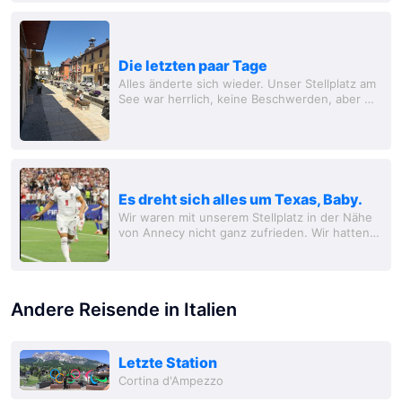
Rhône und reisten dann zum Lac d'Orient.
Unsere...
Die letzten paar Tage
Alles änderte sich wieder. Unser Stellplatz am
See war herrlich, keine Beschwerden, aber wir
waren durch das Hundeverbot am See stark
eingeschränkt. Am Freitag unternahmen wir...
Es dreht sich alles um Texas, Baby.
Wir waren mit unserem Stellplatz in der Nähe
von Annecy nicht ganz zufrieden. Wir hatten
das Kleingedruckte nicht gelesen und waren
ein ganzes Stück vom See entfernt. Zwar gab
es...
Andere Reisende in Italien
Letzte Station
Cortina d'Ampezzo