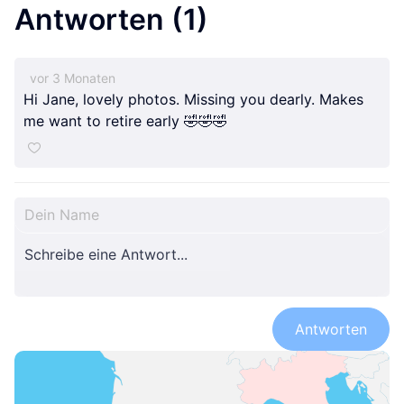
Antworten
(1)
J&M Today
J&M Today
J&M Today
vor 3 Monaten
Hi Jane, lovely photos. Missing you dearly. Makes
me want to retire early 🤣🤣🤣
Antworten