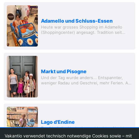
Adamello und Schluss-Essen
Heute war grosses Shopping im Adamello
(Shoppingcenter) angesagt. Tradition seit
jeher bei Papa. Traditionen kann man aber
überdenken 😈. Man findet dort immer
Olivenöl,...
Markt und Pisogne
Und der Tag wurde anders... Entspannter,
weniger Radau und Geschrei, mehr Ferien. Am
Morgen an den Markt. Schöner Weg am See
entlang. Noch schöner endlich Kaffee in der
Hand/im...
Lago d'Endine
Tag 1 in Italia. Nach einer schlechten Nacht
startet es sich müde auf dem neu
Vakantio verwendet technisch notwendige Cookies sowie – mit
eingerichteten Balkon. Zum ersten Mal unser