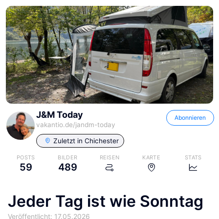
J&M Today
Abonnieren
vakantio.de/
jandm-today
Zuletzt in
Chichester
POSTS
BILDER
REISEN
KARTE
STATS
59
489
Jeder Tag ist wie Sonntag
Veröffentlicht: 17.05.2026