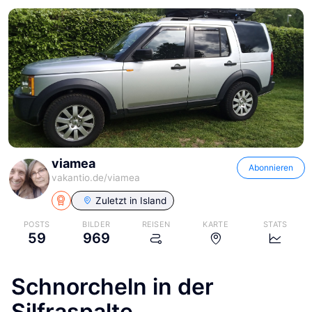
viamea
Abonnieren
vakantio.de/
viamea
Zuletzt in
Island
POSTS
BILDER
REISEN
KARTE
STATS
59
969
Schnorcheln in der
Silfraspalte