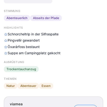
STIMMUNG
Abenteuerlich
Abseits der Pfade
HIGHLIGHTS
Schnorcheltrip in der Silfraspalte
Pingvellir gewandert
Öxarárfoss bestaunt
Suppe am Campingplatz gekocht
AUSRÜSTUNG
Trockentauchanzug
THEMEN
Natur
Abenteuer
Essen
viamea
viamea
viamea
viamea