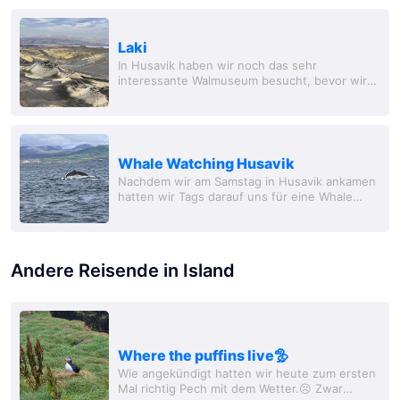
Landschaften...
Laki
In Husavik haben wir noch das sehr
interessante Walmuseum besucht, bevor wir
wieder Richtung Süden aufgebrochen sind.
Gestern haben wir uns in Höfn mit Harry,
einer...
Whale Watching Husavik
Nachdem wir am Samstag in Husavik ankamen
hatten wir Tags darauf uns für eine Whale
Watching Tour angemeldet. Da das Wetter
sehr schlecht war und der Veranstalter Tags
zuvor nicht...
Andere Reisende in Island
Where the puffins live🦤
Wie angekündigt hatten wir heute zum ersten
Mal richtig Pech mit dem Wetter.☹️ Zwar