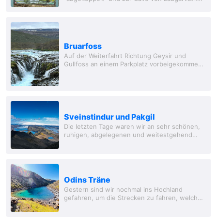
weiter. In dieser Höhle haben Menschen
gewohnt - echt hart. Dann weiter in
Bruarfoss
Auf der Weiterfahrt Richtung Geysir und
Gullfoss an einem Parkplatz vorbeigekommen
und festgestellt, dass man von hier aus zum
Bruarfoss wander kann. Spontan entscheiden
das zu...
Sveinstindur und Pakgil
Die letzten Tage waren wir an sehr schönen,
ruhigen, abgelegenen und weitestgehend
Internetfreien Orten. Am Abend nach Odins
Träne sind wir noch nach Langisjor in die
schwarze...
Odins Träne
Gestern sind wir nochmal ins Hochland
gefahren, um die Strecken zu fahren, welche
Anfang Juli noch gesperrt waren. Dabei sind
wir wieder einmal durch phantastische