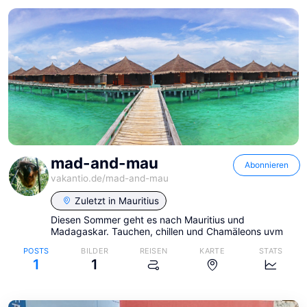
mad-and-mau
Abonnieren
vakantio.de/
mad-and-mau
Zuletzt in
Mauritius
Diesen Sommer geht es nach Mauritius und
Madagaskar. Tauchen, chillen und Chamäleons uvm
POSTS
BILDER
REISEN
KARTE
STATS
1
1