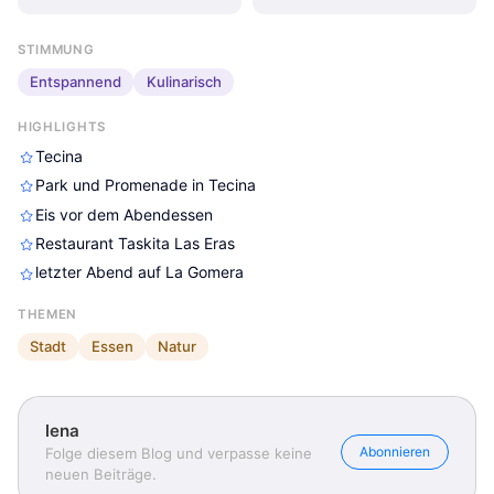
STIMMUNG
Entspannend
Kulinarisch
HIGHLIGHTS
Tecina
Park und Promenade in Tecina
Eis vor dem Abendessen
Restaurant Taskita Las Eras
letzter Abend auf La Gomera
THEMEN
Stadt
Essen
Natur
lena
lena
lena
lena
Abonnieren
Folge diesem Blog und verpasse keine
neuen Beiträge.