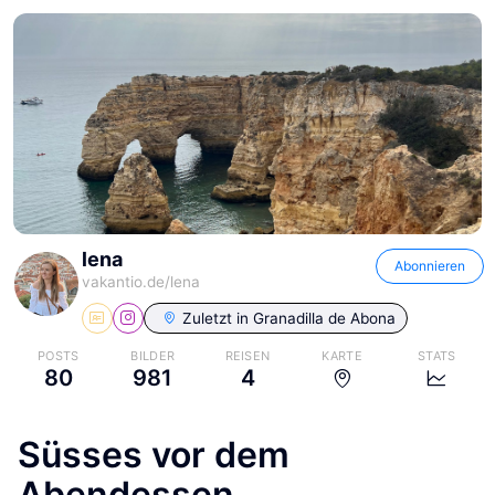
lena
Abonnieren
vakantio.de/
lena
Zuletzt in
Granadilla de Abona
POSTS
BILDER
REISEN
KARTE
STATS
80
981
4
Süsses vor dem
Abendessen