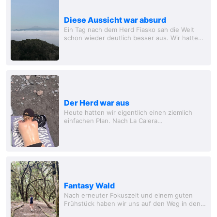
Diese Aussicht war absurd
Ein Tag nach dem Herd Fiasko sah die Welt
schon wieder deutlich besser aus. Wir hatten
uns eigentlich nichts Grosses vorgenommen,
ausser am Abend irgendwo schön essen zu
gehen....
Der Herd war aus
Heute hatten wir eigentlich einen ziemlich
einfachen Plan. Nach La Calera
beziehungsweise La Puntilla fahren, gemütlich
brunchen und danach den Tag am Playa del
Inglés...
Fantasy Wald
Nach erneuter Fokuszeit und einem guten
Frühstück haben wir uns auf den Weg in den
Parque Nacional de Garajonay gemacht. Dieser