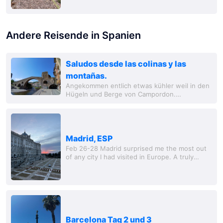
Ort fühlt sich wirklich an wie eine Mischung
aus...
Andere Reisende in Spanien
Saludos desde las colinas y las
montañas.
Angekommen entlich etwas kühler weil in den
Hügeln und Berge von Campordon.
Wunderschöner Platz mit alt Bauten direkt
nach der Grenze. Es wird mir hier doch zu
heiß daher...
Madrid, ESP
Feb 26-28 Madrid surprised me the most out
of any city I had visited in Europe. A truly
special place that felt so much more hidden
from tourism than other major cities across...
Barcelona Tag 2 und 3