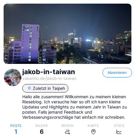
jakob-in-taiwan
Abonnieren
vakantio.de/
jakob-in-taiwan
Zuletzt in
Taipeh
Hallo alle zusammen! Willkommen zu meinem kleinen
Rieseblog. Ich versuche hier so oft ich kann kleine
Updates und Highlights zu meinem Jahr in Taiwan zu
posten. Falls jemand Feedback und
Verbesserungsvorschläge hat einfach mir schreiben.
POSTS
BILDER
REISEN
KARTE
STATS
1
6