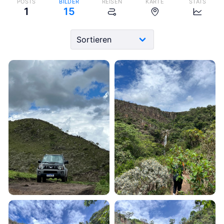
POSTS
BILDER
REISEN
KARTE
STATS
1
15