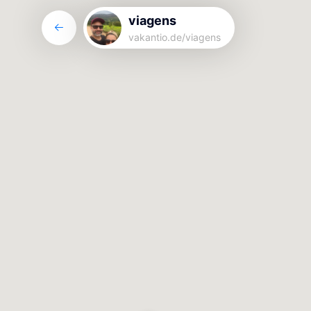
viagens
vakantio.de/
viagens
viagens