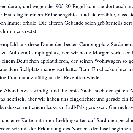
gen daran, und wegen der 90/180-Regel kann sie dort auch ni
hr Haus lag in einem Erdbebengebiet, und sie erzählte, dass si
h immer erhole. Die älteren Gebäude seien größtenteils zers
ch immer ersetzt.
s empfahl uns diese Dame den besten Campingplatz Sardiniens
etzt. Auf dem Campingplatz, den wir heute Morgen verlassen 
h einem Deutschen applaudieren, der seinen Wohnwagen so g
aus dem Stellplatz manövriert hatte. Beim Einchecken hier tr
ine Frau dann zufällig an der Rezeption wieder.
te Abend etwas windig, und die erste Nacht nach der späten A
s hektisch, aber wir haben uns eingerichtet und gerade ein 
endessen mit einem leckeren Lidl-Pils genossen. Gar nicht s
 uns eine Karte mit ihren Lieblingsorten auf Sardinien geschi
J&M Today
J&M Today
J&M Today
rden wir mit der Erkundung des Nordens der Insel beginnen.