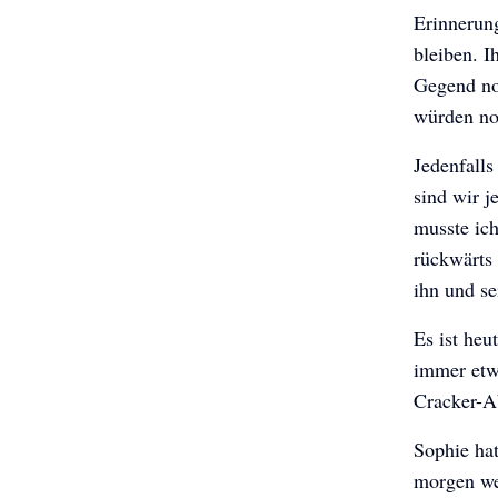
Erinnerun
bleiben. I
Gegend noc
würden no
Jedenfall
sind wir j
musste ic
rückwärts 
ihn und se
Es ist heu
immer etwa
Cracker-Ab
Sophie hat
morgen we