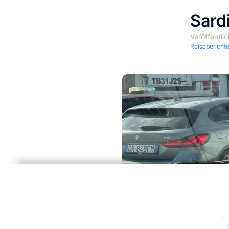
Sard
Veröffentli
Reisebericht