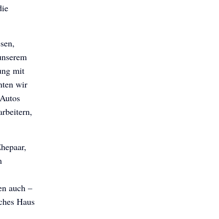
die
sen,
 unserem
ung mit
nten wir
 Autos
rbeitern,
Ehepaar,
m
en auch –
sches Haus