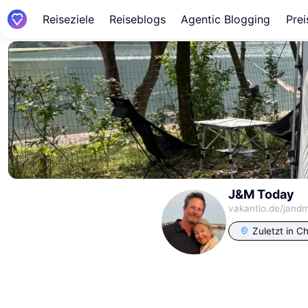
Reiseziele
Reiseblogs
Agentic Blogging
Prei
J&M Today
vakantio.de/
jand
Zuletzt in
Ch