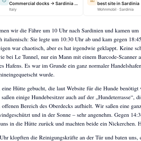
Commercial docks → Sardinia ferry terminal
best site in Sardinia
Italy
Wohnmobil · Sardinia
men wir die Fähre um 10 Uhr nach Sardinien und kamen um 
h italienisch: Sie legte um 10:30 Uhr ab und kam gegen 18:4
igen war chaotisch, aber es hat irgendwie geklappt. Keine sc
wie bei Le Tunnel, nur ein Mann mit einem Barcode-Scanner 
es Hafens. Es war im Grunde ein ganz normaler Handelshafen
hineingequetscht wurde.
 eine Hütte gebucht, die laut Website für die Hunde benötigt
 saßen einige Hundebesitzer auch auf der „Hundeterrasse“, di
 offenen Bereich des Oberdecks aufhielt. Wir saßen eine gan
windgeschützt und in der Sonne – sehr angenehm. Gegen 14:
uns in die Hütte zurück und machten beide ein Nickerchen. H
hr klopften die Reinigungskräfte an der Tür und baten uns, 