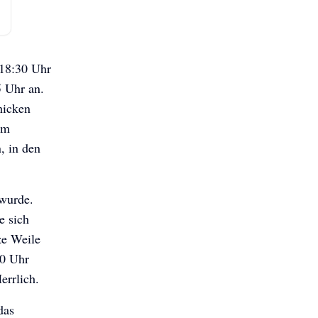
18:30 Uhr
5 Uhr an.
hicken
am
, in den
 wurde.
e sich
ze Weile
30 Uhr
errlich.
das