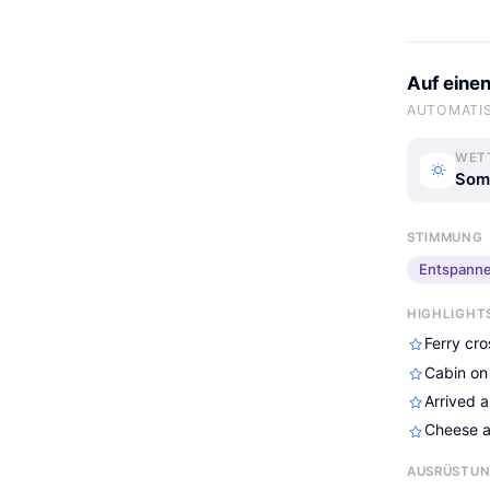
Auf einen
AUTOMATIS
WET
Som
STIMMUNG
Entspann
HIGHLIGHT
Ferry cro
Cabin on 
Arrived 
Cheese an
AUSRÜSTU