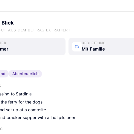
 Blick
CH AUS DEM BEITRAG EXTRAHIERT
TER
BEGLEITUNG
mer
Mit Familie
end
Abenteuerlich
S
ssing to Sardinia
the ferry for the dogs
and set up at a campsite
d cracker supper with a Lidl pils beer
NG