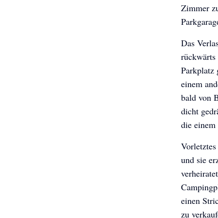
Zimmer zu 
Parkgarage
Das Verlas
rückwärts
Parkplatz
einem ande
bald von B
dicht gedr
die einem
Vorletztes
und sie er
verheirate
Campingpla
einen Stri
zu verkauf