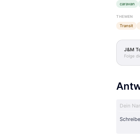
caravan
THEMEN
Transit
J&M T
Folge d
Antw