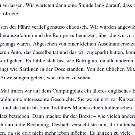
verlassen. Wir warteten dann eine Stunde lang darauf, dass 
 öffnete.
sen der Fähre verlief genauso chaotisch. Wir wurden angewie
 herauszufahren und die Rampe zu benutzen, über die wir zu
 gelangt waren. Abgesehen von einer kleinen Auseinandersetz
ren Auto, das dasselbe tat und das wir zugeparkt hatten, kon
ord gehen. Es fühlte sich fast wie Betrug an, da alle anderen
ängt wie Sardinen in der Dose standen. Von den üblichen Mita
 Anweisungen geben, war keiner zu sehen.
 Mal trafen wir auf dem Campingplatz ein älteres englisches 
zählte eine interessante Geschichte. Sie waren erst vor Kurze
t, und sie hatte bis zum Tod ihres Mannes einen italienischen
tz betrieben. Dann machte ihr der Brexit – wie vielen ander
ch durch die Rechnung. Deshalb versucht sie nun, ihr italieni
en, da sie dort nicht mehr leben möchte. Es hängen zu viele