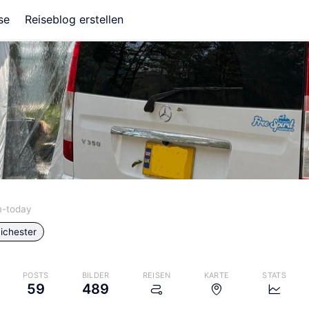
se
Reiseblog erstellen
m-today
ichester
POSTS
BILDER
REISEN
KARTE
STATS
59
489