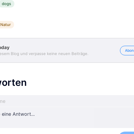
dogs
Natur
oday
Abon
iesem Blog und verpasse keine neuen Beiträge.
orten