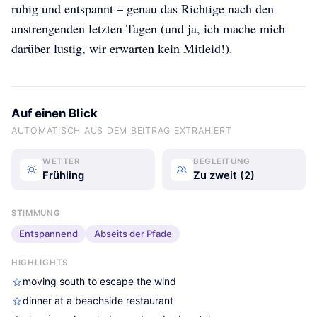
ruhig und entspannt – genau das Richtige nach den
anstrengenden letzten Tagen (und ja, ich mache mich
darüber lustig, wir erwarten kein Mitleid!).
Auf einen Blick
AUTOMATISCH AUS DEM BEITRAG EXTRAHIERT
WETTER
BEGLEITUNG
Frühling
Zu zweit (2)
STIMMUNG
Entspannend
Abseits der Pfade
J&M Today
J&M Today
J&M Today
HIGHLIGHTS
moving south to escape the wind
dinner at a beachside restaurant