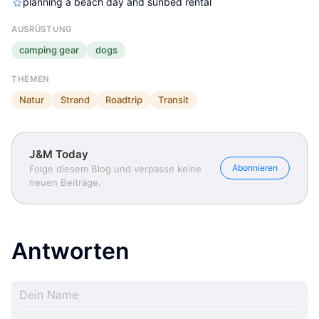
planning a beach day and sunbed rental
AUSRÜSTUNG
camping gear
dogs
THEMEN
Natur
Strand
Roadtrip
Transit
J&M Today
Abonnieren
Folge diesem Blog und verpasse keine
neuen Beiträge.
Antworten