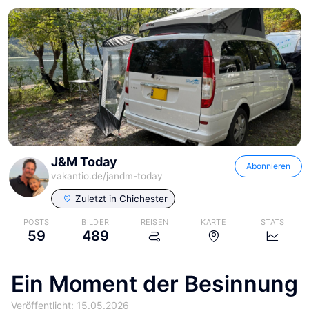
J&M Today
Abonnieren
vakantio.de/
jandm-today
Zuletzt in
Chichester
POSTS
BILDER
REISEN
KARTE
STATS
59
489
Ein Moment der Besinnung
Veröffentlicht: 15.05.2026