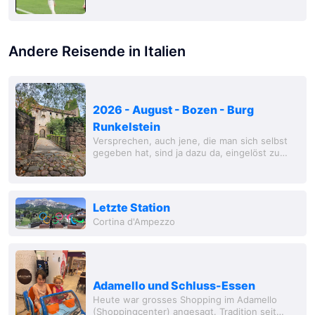
das Kleingedruckte nicht gelesen und waren
ein ganzes Stück vom See entfernt. Zwar gab
es...
Andere Reisende in Italien
2026 - August - Bozen - Burg
Runkelstein
Versprechen, auch jene, die man sich selbst
gegeben hat, sind ja dazu da, eingelöst zu
werden. Und im Jahr 2020 hatte ich mir fest
vorgenommen, beim nächsten Besuch in
Bozen...
Letzte Station
Cortina d'Ampezzo
Adamello und Schluss-Essen
Heute war grosses Shopping im Adamello
(Shoppingcenter) angesagt. Tradition seit