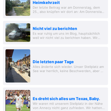
Heimkehrzeit
Der letzte Beitrag war am Donnerstag, dem
25., also knüpfen wir dort an: Am Donnerstag
fuhren wir zu unserem üblichen Campingplatz
in Calais, der aber ausgebucht war. Daher...
Nicht viel zu berichten
Es war ruhig um uns im Blog, hauptsächlich
weil wir nicht viel zu berichten haben. Wir
blieben bis Mittwochmorgen im Camp an der
Rhône und reisten dann zum Lac d'Orient.
Unsere...
Die letzten paar Tage
Alles änderte sich wieder. Unser Stellplatz am
See war herrlich, keine Beschwerden, aber wir
waren durch das Hundeverbot am See stark
eingeschränkt. Am Freitag unternahmen wir...
Es dreht sich alles um Texas, Baby.
Wir waren mit unserem Stellplatz in der Nähe
von Annecy nicht ganz zufrieden. Wir hatten