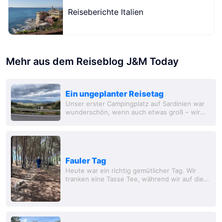
Reiseberichte Italien
Mehr aus dem Reiseblog J&M Today
Ein ungeplanter Reisetag
Unser erster Campingplatz auf Sardinien war
wunderschön, wenn auch etwas groß – wir
mussten Armbänder tragen 😁 – aber da er an
der Nordküste liegt, ist er dem Wind stark...
Fauler Tag
Heute war ein richtig gemütlicher Tag. Wir
tranken eine Tasse Tee, während wir auf die
Wäsche warteten, und gingen dann mit den
Hunden am Strand spazieren. Es war heiß.
Zuerst...