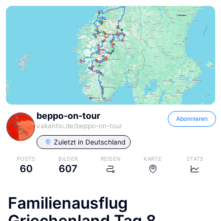
beppo-on-tour
Abonnieren
vakantio.de/
beppo-on-tour
Zuletzt in
Deutschland
POSTS
BILDER
REISEN
KARTE
STATS
60
607
Familienausflug
Griechenland Tag 8