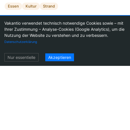
Essen
Kultur
Strand
Vakantio verwendet technisch notwendige Cookies sowie – mit
beppo-on-tour
Ihrer Zustimmung – Analyse-Cookies (Google Analytics), um die
Abonnieren
Folge diesem Blog und verpasse keine
Nutzung der Website zu verstehen und zu verbessern.
1
25
neuen Beiträge.
Datenschutzerklärung
Einloggen
Nur essentielle
Akzeptieren
Antworten
Antworten