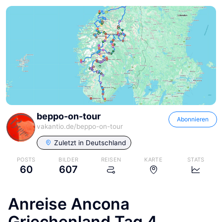
beppo-on-tour
Abonnieren
vakantio.de/
beppo-on-tour
Zuletzt in
Deutschland
POSTS
BILDER
REISEN
KARTE
STATS
60
607
Anreise Ancona
Griechenland Tag 4